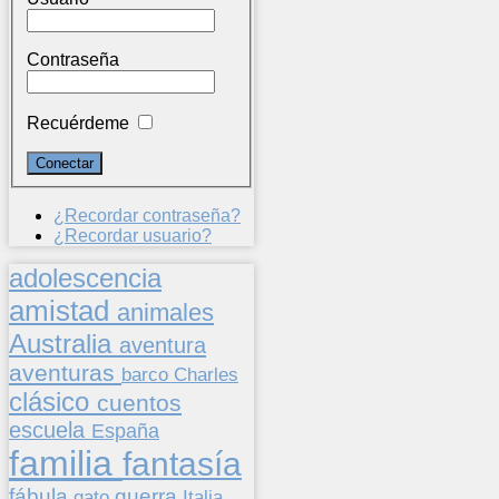
Contraseña
Recuérdeme
¿Recordar contraseña?
¿Recordar usuario?
adolescencia
amistad
animales
Australia
aventura
aventuras
barco
Charles
clásico
cuentos
escuela
España
familia
fantasía
fábula
guerra
gato
Italia