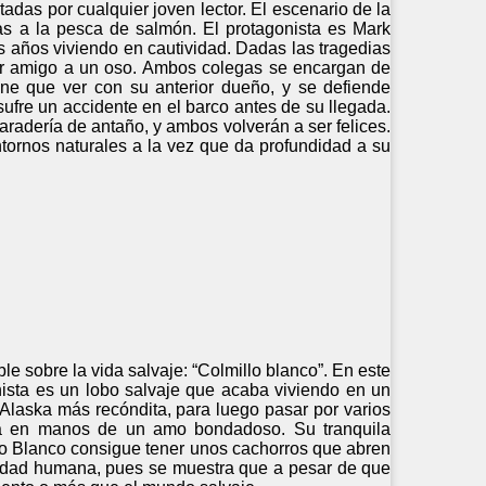
adas por cualquier joven lector. El escenario de la
as a la pesca de salmón. El protagonista es Mark
 años viviendo en cautividad. Dadas las tragedias
por amigo a un oso. Ambos colegas se encargan de
ene que ver con su anterior dueño, y se defiende
ufre un accidente en el barco antes de su llegada.
radería de antaño, y ambos volverán a ser felices.
ntornos naturales a la vez que da profundidad a su
le sobre la vida salvaje: “Colmillo blanco”. En este
onista es un lobo salvaje que acaba viviendo en un
Alaska más recóndita, para luego pasar por varios
aba en manos de un amo bondadoso. Su tranquila
illo Blanco consigue tener unos cachorros que abren
ociedad humana, pues se muestra que a pesar de que