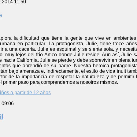
e 2014 11:50
s
explora la dificultad que tiene la gente que vive en ambiente
 urbana en particular. La protagonista, Julie, tiene trece 
ir a una cacería. Julie es esquimal y se siente sola, y neces
, muy lejos del frío Ártico donde Julie reside. Aun así, Julie
 hacia California. Julie se pierde y debe sobrevivir en plena
ntos que aprendió de su padre. Nuestra heroica protagonista
tán bajo amenaza e, indirectamente, el estilo de vida inuit tamb
ctor de la importancia de respetar la naturaleza y de permiti
 el primer paso para comprendernos a nosotros mismos.
iños a partir de 12 años
4 09:06
il