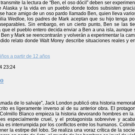
ransmite la lectura de “Ben, el oso dócil” deben ser experiment
e Alaska y la vida en un pueblo donde todos subsisten graci
se hace amigo de un oso pardo llamado Ben, quien lleva varios
milia Wedloe, los padres de Mark aceptan que su hijo tenga 
separables. Sin embargo, en un cierto punto, Ben se las ti
 que el pueblo entero decida enviar a Ben a una isla, aunque s
Ben y Mark se reencontrarán y volverán a experimentar la cama
ndido relato donde Walt Morey describe situaciones reales y e
iños a partir de 12 años
4 23:24
co
lamada de lo salvaje”, Jack London publicó otra historia memorab
rito es ligeramente inverso al de su anterior obra. El protag
Colmillo Blanco empieza la historia devorando hombres en la 
es especialmente cruel, y el protagonista sobrevive y ac
nia es interrumpida por los conflictos entre los humanos. Colm
ener la estirpe del lobo. Se realiza una voraz crítica de la s