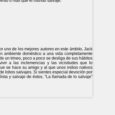
olento o más que el mundo salvaje.
por uno de los mejores autores en este ámbito, Jack
e un ambiente doméstico a una vida completamente
de un trineo, poco a poco se desliga de sus hábitos
ivir a las inclemencias y las vicisitudes que lo
ue se hace su amigo y al que unos indios nativos
e lobos salvajes. Si sientes especial devoción por
ista y salvaje de éstos, “La llamada de lo salvaje”