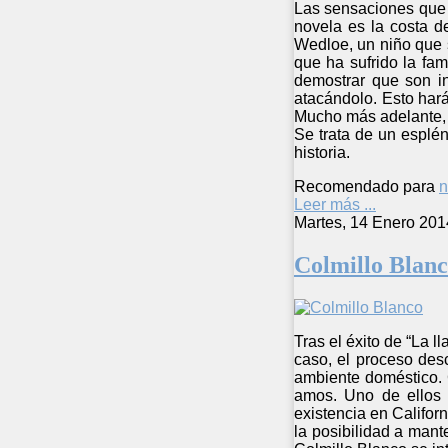
Las sensaciones que t
novela es la costa d
Wedloe, un niño que 
que ha sufrido la fa
demostrar que son in
atacándolo. Esto hará
Mucho más adelante, 
Se trata de un esplé
historia.
Recomendado para
n
Leer más ...
Martes, 14 Enero 201
Colmillo Blan
Tras el éxito de “La l
caso, el proceso desc
ambiente doméstico. 
amos. Uno de ellos 
existencia en Califor
la posibilidad a mant