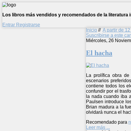
Los libros más vendidos y recomendados de la literatura in
Entrar
Registrarse
Inicio
//
A partir de 1
Suscribirse a este c
Miércoles, 26 Noviem
El hacha
La prolífica obra d
escenarios preferidos
contiene todos los e
confundir por el tras
la nada cuando iba a 
Paulsen introduce lo
Brian madura a la fu
olvidará nunca el hac
Recomendado para
n
Leer más ...