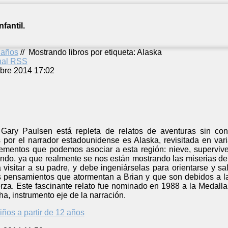
fantil.
2 años
//
Mostrando libros por etiqueta: Alaska
anal RSS
bre 2014 17:02
e Gary Paulsen está repleta de relatos de aventuras sin co
 por el narrador estadounidense es Alaska, revisitada en vari
lementos que podemos asociar a esta región: nieve, supervive
fondo, ya que realmente se nos están mostrando las miserias de
visitar a su padre, y debe ingeniárselas para orientarse y sal
s pensamientos que atormentan a Brian y que son debidos a la
erza. Este fascinante relato fue nominado en 1988 a la Medall
ha, instrumento eje de la narración.
iños a partir de 12 años