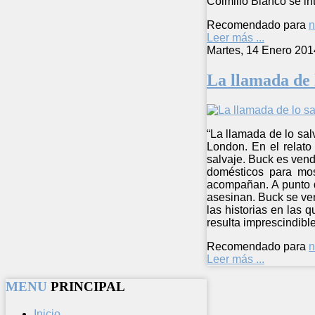
Colmillo Blanco se in
Recomendado para
n
Leer más ...
Martes, 14 Enero 201
La llamada de 
“La llamada de lo sal
London. En el relato
salvaje. Buck es vend
domésticos para most
acompañan. A punto d
asesinan. Buck se ven
las historias en las 
resulta imprescindible
Recomendado para
n
Leer más ...
MENU
PRINCIPAL
Inicio