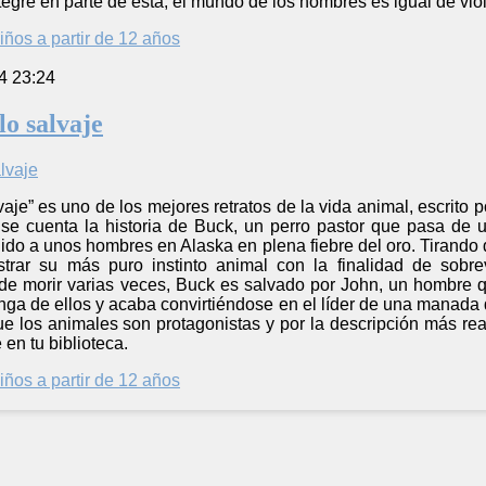
tegre en parte de ésta, el mundo de los hombres es igual de vi
iños a partir de 12 años
4 23:24
lo salvaje
vaje” es uno de los mejores retratos de la vida animal, escrito 
 se cuenta la historia de Buck, un perro pastor que pasa d
ido a unos hombres en Alaska en plena fiebre del oro. Tirando 
rar su más puro instinto animal con la finalidad de sobrev
e morir varias veces, Buck es salvado por John, un hombre q
ga de ellos y acaba convirtiéndose en el líder de una manada d
que los animales son protagonistas y por la descripción más real
 en tu biblioteca.
iños a partir de 12 años