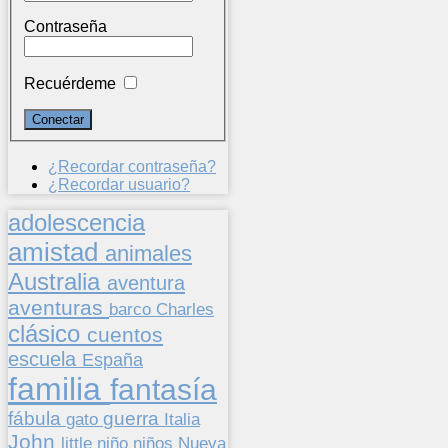
Contraseña
Recuérdeme
¿Recordar contraseña?
¿Recordar usuario?
adolescencia
amistad
animales
Australia
aventura
aventuras
barco
Charles
clásico
cuentos
escuela
España
familia
fantasía
fábula
guerra
gato
Italia
John
niños
little
niño
Nueva