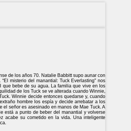
ense de los años 70. Natalie Babbitt supo aunar con
a. “El misterio del manantial: Tuck Everlasting” nos
l que bebe de su agua. La familia que vive en los
nquilidad de los Tuck se ve alterada cuando Winnie,
e Tuck. Winnie decide entonces quedarse y, cuando
 extraño hombre los espía y decide arrebatar a los
te el señor es asesinado en manos de Mae Tuck. A
nie está a punto de beber del manantial y volverse
ez acabe su cometido en la vida. Una inteligente
ca.