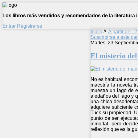
Los libros más vendidos y recomendados de la literatura in
Entrar
Registrarse
Inicio
//
A partir de 1
Suscribirse a este c
Martes, 23 Septiembr
El misterio de
No es habitual encont
maestría la novela tr
muestra un lago de e
aledaños del lago y q
una chica desorienta
adquiere suficiente c
Tuck su propiedad. U
punto de ser ejecutad
inmortal, pero decid
reflexión que es la g