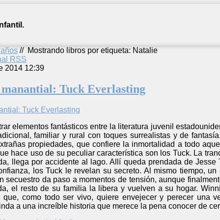
fantil.
2 años
//
Mostrando libros por etiqueta: Natalie
anal RSS
e 2014 12:39
l manantial: Tuck Everlasting
rar elementos fantásticos entre la literatura juvenil estadounid
adicional, familiar y rural con toques surrealistas y de fantasí
xtrañas propiedades, que confiere la inmortalidad a todo aque
ue hace uso de su peculiar característica son los Tuck. La tra
da, llega por accidente al lago. Allí queda prendada de Jess
onfianza, los Tuck le revelan su secreto. Al mismo tiempo, un
n secuestro da paso a momentos de tensión, aunque finalmen
a, el resto de su familia la libera y vuelven a su hogar. Win
e que, como todo ser vivo, quiere envejecer y perecer una v
uinda a una increíble historia que merece la pena conocer de cer