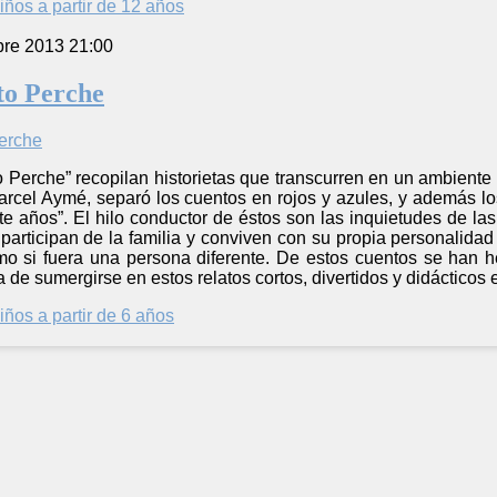
iños a partir de 12 años
bre 2013 21:00
to Perche
 Perche” recopilan historietas que transcurren en un ambiente
Marcel Aymé, separó los cuentos en rojos y azules, y además lo
ete años”. El hilo conductor de éstos son las inquietudes de l
 participan de la familia y conviven con su propia personalid
mo si fuera una persona diferente. De estos cuentos se han h
de sumergirse en estos relatos cortos, divertidos y didácticos es
iños a partir de 6 años