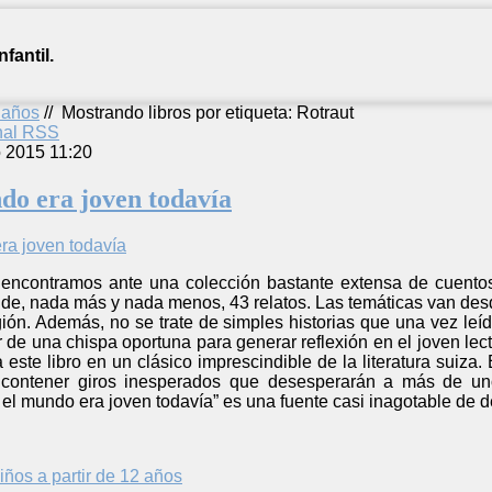
fantil.
2 años
//
Mostrando libros por etiqueta: Rotraut
anal RSS
o 2015 11:20
do era joven todavía
encontramos ante una colección bastante extensa de cuentos
 de, nada más y nada menos, 43 relatos. Las temáticas van desde
igión. Además, no se trate de simples historias que una vez leíd
 de una chispa oportuna para generar reflexión en el joven lecto
 a este libro en un clásico imprescindible de la literatura suiza.
n contener giros inesperados que desesperarán a más de uno
el mundo era joven todavía” es una fuente casi inagotable de del
iños a partir de 12 años