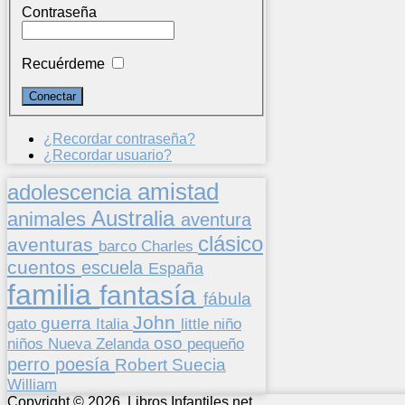
Contraseña
Recuérdeme
¿Recordar contraseña?
¿Recordar usuario?
amistad
adolescencia
Australia
animales
aventura
clásico
aventuras
barco
Charles
cuentos
escuela
España
familia
fantasía
fábula
John
guerra
gato
Italia
little
niño
oso
niños
pequeño
Nueva Zelanda
perro
poesía
Suecia
Robert
William
Copyright © 2026. Libros Infantiles.net