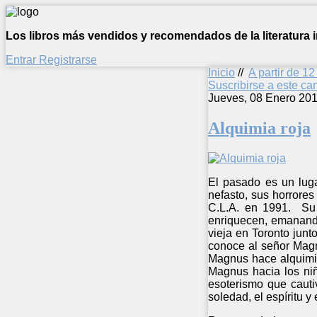
Los libros más vendidos y recomendados de la literatura in
Entrar
Registrarse
Inicio
//
A partir de 1
Suscribirse a este c
Jueves, 08 Enero 201
Alquimia roja
El pasado es un luga
nefasto, sus horrore
C.L.A. en 1991. Su a
enriquecen, emanando
vieja en Toronto junt
conoce al señor Magn
Magnus hace alquimia
Magnus hacia los niñ
esoterismo que cauti
soledad, el espíritu y