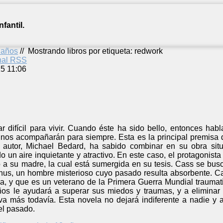
fantil.
2 años
//
Mostrando libros por etiqueta: redwork
anal RSS
5 11:06
r difícil para vivir. Cuando éste ha sido bello, entonces hab
s nos acompañarán para siempre. Esta es la principal premisa 
utor, Michael Bedard, ha sabido combinar en su obra situac
 un aire inquietante y atractivo. En este caso, el protagonis
o a su madre, la cual está sumergida en su tesis. Cass se bus
us, un hombre misterioso cuyo pasado resulta absorbente. C
, y que es un veterano de la Primera Guerra Mundial traumatiz
os le ayudará a superar sus miedos y traumas, y a eliminar
va más todavía. Esta novela no dejará indiferente a nadie y a
 el pasado.