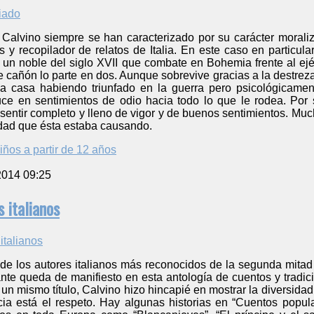
lo Calvino siempre se han caracterizado por su carácter moral
s y recopilador de relatos de Italia. En este caso en particu
 un noble del siglo XVII que combate en Bohemia frente al ejé
 cañón lo parte en dos. Aunque sobrevive gracias a la destreza 
a casa habiendo triunfado en la guerra pero psicológicamen
duce en sentimientos de odio hacia todo lo que le rodea. Por
sentir completo y lleno de vigor y de buenos sentimientos. Mucho
idad que ésta estaba causando.
iños a partir de 12 años
2014 09:25
 italianos
 de los autores italianos más reconocidos de la segunda mitad 
nte queda de manifiesto en esta antología de cuentos y tradici
 un mismo título, Calvino hizo hincapié en mostrar la diversidad
cia está el respeto. Hay algunas historias en “Cuentos popul