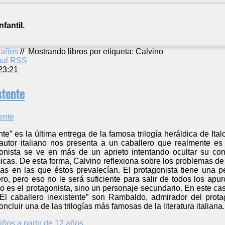
fantil.
2 años
//
Mostrando libros por etiqueta: Calvino
anal RSS
23:21
stente
ente” es la última entrega de la famosa trilogía heráldica de It
 autor italiano nos presenta a un caballero que realmente e
agonista se ve en más de un aprieto intentando ocultar su co
as. De esta forma, Calvino reflexiona sobre los problemas de id
as en las que éstos prevalecían. El protagonista tiene una 
ro, pero eso no le será suficiente para salir de todos los apu
no es el protagonista, sino un personaje secundario. En este c
El caballero inexistente” son Rambaldo, admirador del prot
oncluir una de las trilogías más famosas de la literatura italiana.
iños a partir de 12 años