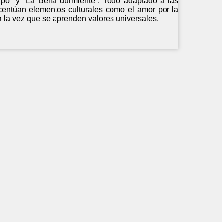
apo” y “La Bella durmiente”. Todo adaptado a las
 acentúan elementos culturales como el amor por la
 a la vez que se aprenden valores universales.