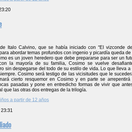
23:20
e
a de Italo Calvino, que se había iniciado con “El vizconde 
 para abordar temas profundos con ingenio y picardía queda de
osimo es un joven heredero que debe prepararse para ser un fu
on la mayoría de su familia, Cosimo se vuelve desafiant
o sin despegarse del todo de su estilo de vida. Lo que lleva 
siempre. Cosimo será testigo de las vicisitudes que le sucederán
ará cierto resquemor en Cosimo y en parte se arrepentirá de
cas pasadas y pone en entredicho formas de vivir que antes 
ual que las otras dos entregas de la trilogía.
iños a partir de 12 años
 23:31
diado