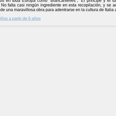
dos en toda Europa como “Blancanieves”, “El príncipe y el s
. No falta casi ningún ingrediente en esta recopilación, y se
 de una maravillosa obra para adentrarse en la cultura de Italia
iños a partir de 6 años