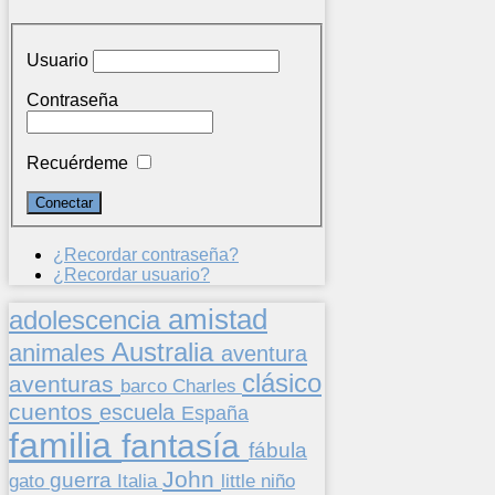
Usuario
Contraseña
Recuérdeme
¿Recordar contraseña?
¿Recordar usuario?
amistad
adolescencia
Australia
animales
aventura
clásico
aventuras
barco
Charles
cuentos
escuela
España
familia
fantasía
fábula
John
guerra
gato
Italia
little
niño