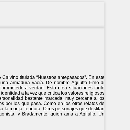
alo Calvino titulada “Nuestros antepasados”. En este
s una armadura vacía. De nombre Agilulfo Erno di
mprometedora verdad. Esto crea situaciones tanto
entidad a la vez que critica los valores religiosos
personalidad bastante marcada, muy cercana a los
ros por los que pasa. Como en los otros relatos de
aso la monja Teodora. Otros personajes que desfilan
agonista, y Bradamente, quien ama a Agilulfo. Un