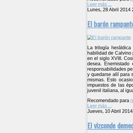
Leer más ...
Lunes, 28 Abril 2014 
El barón rampant
La trilogía heráldic
habilidad de Calvino
en el siglo XVIII. C
desea. Enemistado c
responsabilidades per
y quedarse allí para 
mismas. Esto ocasion
impuestos de las épo
juvenil italiana, al ig
Recomendado para
n
Leer más ...
Jueves, 10 Abril 2014
El vizconde deme