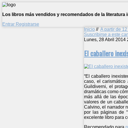
Los libros más vendidos y recomendados de la literatura in
Entrar
Registrarse
Inicio
//
A partir de 1
Suscribirse a este c
Lunes, 28 Abril 2014 
El caballero inexi
“El caballero inexist
caso, el carismático
Guildiverni, el prot
dramáticas como cómic
más allá de las époc
valores de un caballe
Calvino, el narrador 
por las páginas de “
excelente libro para c
Recomendado para
n