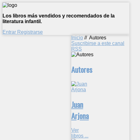
Los libros más vendidos y recomendados de la
literatura infantil.
Entrar
Registrarse
Inicio
//
Autores
Suscribirse a este canal
RSS
Autores
Juan
Arjona
Ver
libros ...