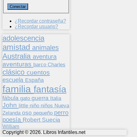
¿Recordar contraseña?
¿Recordar usuario?
adolescencia
amistad
animales
Australia
aventura
aventuras
barco
Charles
clásico
cuentos
escuela
España
familia
fantasía
fábula
guerra
gato
Italia
John
niños
little
niño
Nueva
perro
oso
pequeño
Zelanda
poesía
Suecia
Robert
William
Copyright © 2026. Libros Infantiles.net