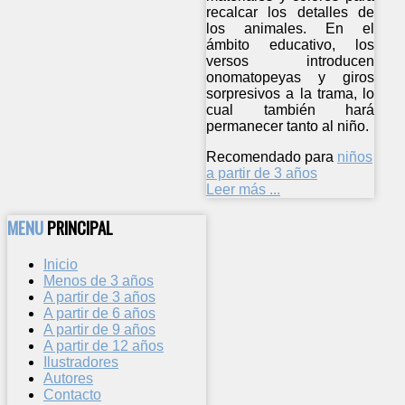
recalcar los detalles de
los animales. En el
ámbito educativo, los
versos introducen
onomatopeyas y giros
sorpresivos a la trama, lo
cual también hará
permanecer tanto al niño.
Recomendado para
niños
a partir de 3 años
Leer más ...
MENU
PRINCIPAL
Inicio
Menos de 3 años
A partir de 3 años
A partir de 6 años
A partir de 9 años
A partir de 12 años
Ilustradores
Autores
Contacto