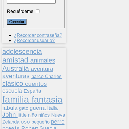
Recuérdeme
¿Recordar contraseña?
¿Recordar usuario?
adolescencia
amistad
animales
Australia
aventura
aventuras
barco
Charles
clásico
cuentos
escuela
España
familia
fantasía
fábula
guerra
gato
Italia
John
niños
little
niño
Nueva
perro
oso
pequeño
Zelanda
poesía
Suecia
Robert