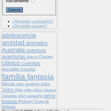
Recuérdeme
¿Recordar contraseña?
¿Recordar usuario?
adolescencia
amistad
animales
Australia
aventura
aventuras
barco
Charles
clásico
cuentos
escuela
España
familia
fantasía
fábula
guerra
gato
Italia
John
niños
little
niño
Nueva
perro
oso
pequeño
Zelanda
poesía
Suecia
Robert
William