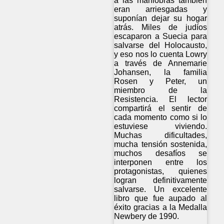
a las maniobras también
eran arriesgadas y
suponían dejar su hogar
atrás. Miles de judíos
escaparon a Suecia para
salvarse del Holocausto,
y eso nos lo cuenta Lowry
a través de Annemarie
Johansen, la familia
Rosen y Peter, un
miembro de la
Resistencia. El lector
compartirá el sentir de
cada momento como si lo
estuviese viviendo.
Muchas dificultades,
mucha tensión sostenida,
muchos desafíos se
interponen entre los
protagonistas, quienes
logran definitivamente
salvarse. Un excelente
libro que fue aupado al
éxito gracias a la Medalla
Newbery de 1990.