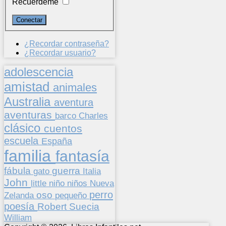
Recuérdeme
¿Recordar contraseña?
¿Recordar usuario?
adolescencia
amistad
animales
Australia
aventura
aventuras
barco
Charles
clásico
cuentos
escuela
España
familia
fantasía
fábula
guerra
gato
Italia
John
niños
little
niño
Nueva
perro
oso
pequeño
Zelanda
poesía
Suecia
Robert
William