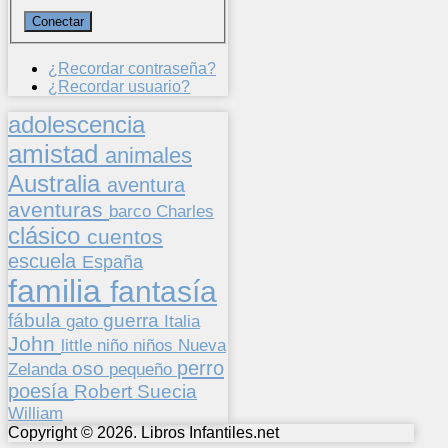
¿Recordar contraseña?
¿Recordar usuario?
adolescencia
amistad
animales
Australia
aventura
aventuras
barco
Charles
clásico
cuentos
escuela
España
familia
fantasía
fábula
guerra
gato
Italia
John
niños
little
niño
Nueva
perro
oso
pequeño
Zelanda
poesía
Suecia
Robert
William
Copyright © 2026. Libros Infantiles.net