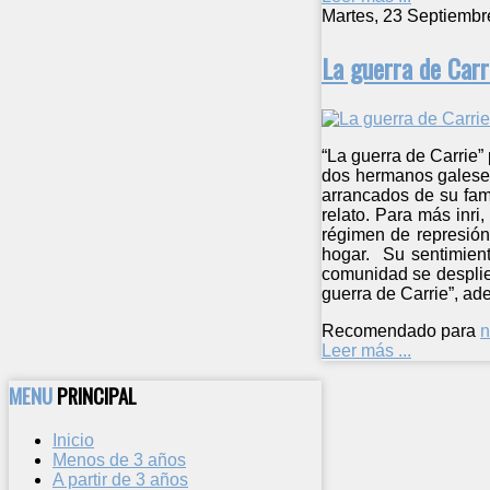
Martes, 23 Septiembr
La guerra de Carr
“La guerra de Carrie”
dos hermanos galeses
arrancados de su fami
relato. Para más inri
régimen de represión
hogar. Su sentimien
comunidad se desplie
guerra de Carrie”, ad
Recomendado para
n
Leer más ...
MENU
PRINCIPAL
Inicio
Menos de 3 años
A partir de 3 años