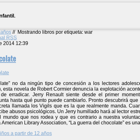
fantil.
2 años
//
Mostrando libros por etiqueta: war
anal RSS
e 2014 12:39
colate
late” no da ningún tipo de concesión a los lectores adolescen
, esta novela de Robert Cormier denuncia la explotación aconte
 de erradicar. Jerry Renault siente desde el primer momen
unta hasta qué punto puede cambiarlo. Pronto descubrirá que m
reta llamada los Vigils que es la que realmente manda. Cuand
cibe abusos psicológicos. Un Jerry humillado hará al lector e
el mundo que nos rodea y que es contrario a nuestra volunta
 American Library Association, “La guerra del chocolate” es una 
iños a partir de 12 años