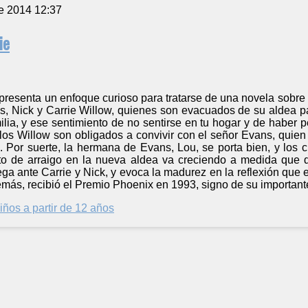
e 2014 12:37
ie
 presenta un enfoque curioso para tratarse de una novela sobr
, Nick y Carrie Willow, quienes son evacuados de su aldea pa
lia, y ese sentimiento de no sentirse en tu hogar y de haber p
, los Willow son obligados a convivir con el señor Evans, quie
. Por suerte, la hermana de Evans, Lou, se porta bien, y lo
to de arraigo en la nueva aldea va creciendo a medida que 
ga ante Carrie y Nick, y evoca la madurez en la reflexión que
emás, recibió el Premio Phoenix en 1993, signo de su importante 
iños a partir de 12 años