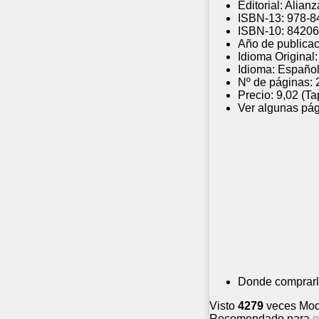
Editorial:
Alianz
ISBN-13:
978-8
ISBN-10:
84206
Año de publicac
Idioma Original:
Idioma:
Españo
Nº de páginas:
Precio:
9,02 (Ta
Ver algunas pág
Donde comprarl
Visto
4279
veces
Mod
Recomendado para
n