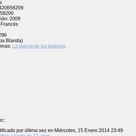
a
420658209
58200
ión:
2009
Francés
l
296
pa Blanda)
inas:
La guerra de los botones
o::
ificado por última vez en Miércoles, 15 Enero 2014 23:49
iños a partir de 12 años