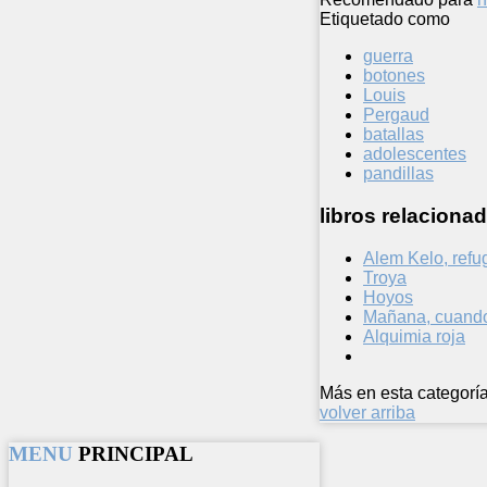
Etiquetado como
guerra
botones
Louis
Pergaud
batallas
adolescentes
pandillas
libros relacionad
Alem Kelo, refu
Troya
Hoyos
Mañana, cuando
Alquimia roja
Más en esta categoría
volver arriba
MENU
PRINCIPAL