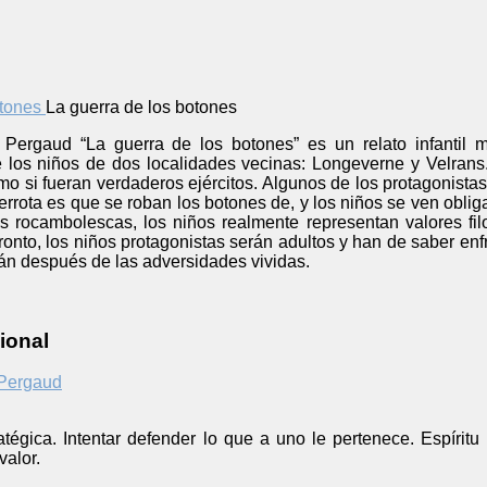
La guerra de los botones
s Pergaud “La guerra de los botones” es un relato infantil
e los niños de dos localidades vecinas: Longeverne y Velrans
mo si fueran verdaderos ejércitos. Algunos de los protagonist
rrota es que se roban los botones de, y los niños se ven obligad
s rocambolescas, los niños realmente representan valores fil
Pronto, los niños protagonistas serán adultos y han de saber enf
án después de las adversidades vividas.
ional
 Pergaud
tégica. Intentar defender lo que a uno le pertenece. Espíritu 
valor.