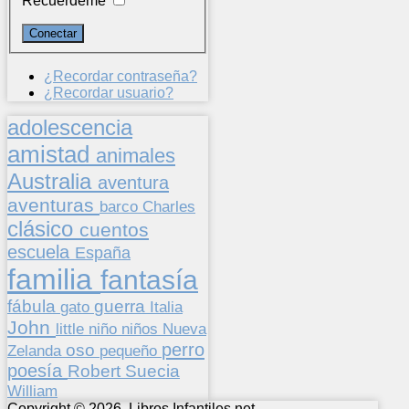
Recuérdeme
¿Recordar contraseña?
¿Recordar usuario?
adolescencia
amistad
animales
Australia
aventura
aventuras
barco
Charles
clásico
cuentos
escuela
España
familia
fantasía
fábula
guerra
gato
Italia
John
niños
little
niño
Nueva
perro
oso
pequeño
Zelanda
poesía
Suecia
Robert
William
Copyright © 2026. Libros Infantiles.net