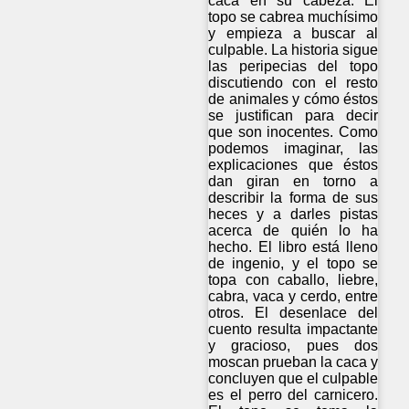
caca en su cabeza. El
topo se cabrea muchísimo
y empieza a buscar al
culpable. La historia sigue
las peripecias del topo
discutiendo con el resto
de animales y cómo éstos
se justifican para decir
que son inocentes. Como
podemos imaginar, las
explicaciones que éstos
dan giran en torno a
describir la forma de sus
heces y a darles pistas
acerca de quién lo ha
hecho. El libro está lleno
de ingenio, y el topo se
topa con caballo, liebre,
cabra, vaca y cerdo, entre
otros. El desenlace del
cuento resulta impactante
y gracioso, pues dos
moscan prueban la caca y
concluyen que el culpable
es el perro del carnicero.