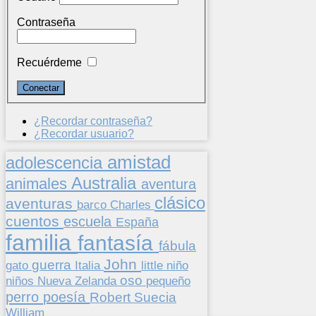
Contraseña
Recuérdeme
¿Recordar contraseña?
¿Recordar usuario?
amistad
adolescencia
Australia
animales
aventura
clásico
aventuras
barco
Charles
cuentos
escuela
España
familia
fantasía
fábula
John
guerra
gato
Italia
little
niño
oso
niños
pequeño
Nueva Zelanda
perro
poesía
Suecia
Robert
William