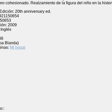
ro cohesionado. Realzamiento de la figura del niño en la histor
dición: 20th anniversary ed.
921150654
50653
ión:
2009
Inglés
48
pa Blanda)
inas:
Mi hogar
o::