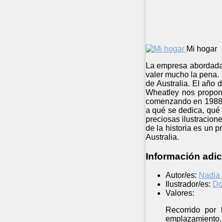
Mi hogar
La empresa abordada 
valer mucho la pena. 
de Australia. El año 
Wheatley nos propone
comenzando en 1988 y
a qué se dedica, qué
preciosas ilustracion
de la historia es un p
Australia.
Información adic
Autor/es:
Nadia
Ilustrador/es:
Do
Valores:
Recorrido por 
emplazamiento, 