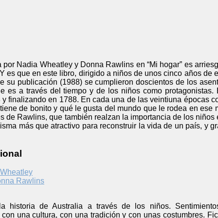
por Nadia Wheatley y Donna Rawlins en “Mi hogar” es arriesgad
Y es que en este libro, dirigido a niños de unos cinco años de e
de su publicación (1988) se cumplieron doscientos de los asent
 es a través del tiempo y de los niños como protagonistas. El
 finalizando en 1788. En cada una de las veintiuna épocas con
 tiene de bonito y qué le gusta del mundo que le rodea en ese
es de Rawlins, que también realzan la importancia de los niños e
risma más que atractivo para reconstruir la vida de un país, y g
ional
 Wheatley
nna Rawlins
la historia de Australia a través de los niños. Sentimient
con una cultura, con una tradición y con unas costumbres. Ficc