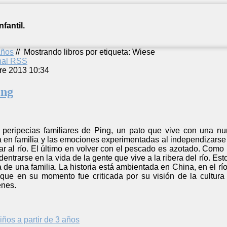
fantil.
años
//
Mostrando libros por etiqueta: Wiese
anal RSS
re 2013 10:34
ing
s peripecias familiares de Ping, un pato que vive con una nu
a en familia y las emociones experimentadas al independizarse 
ar al río. El último en volver con el pescado es azotado. Como 
adentrarse en la vida de la gente que vive a la ribera del río. Es
 de una familia. La historia está ambientada en China, en el río
ue en su momento fue criticada por su visión de la cultura d
enes.
iños a partir de 3 años