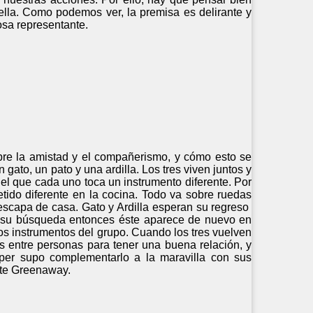
la. Como podemos ver, la premisa es delirante y
osa representante.
bre la amistad y el compañerismo, y cómo esto se
gato, un pato y una ardilla. Los tres viven juntos y
el que cada uno toca un instrumento diferente. Por
tido diferente en la cocina. Todo va sobre ruedas
 escapa de casa. Gato y Ardilla esperan su regreso
r su búsqueda entonces éste aparece de nuevo en
los instrumentos del grupo. Cuando los tres vuelven
ias entre personas para tener una buena relación, y
per supo complementarlo a la maravilla con sus
ate Greenaway.