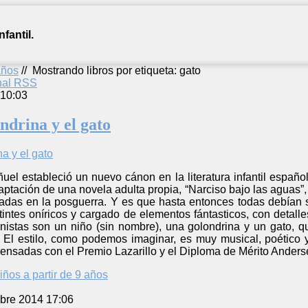
fantil.
años
//
Mostrando libros por etiqueta: gato
anal RSS
 10:03
ondrina y el gato
ñuel estableció un nuevo cánon en la literatura infantil español
daptación de una novela adulta propia, “Narciso bajo las aguas”,
radas en la posguerra. Y es que hasta entonces todas debían 
tintes oníricos y cargado de elementos fántasticos, con detall
nistas son un niño (sin nombre), una golondrina y un gato, q
a. El estilo, como podemos imaginar, es muy musical, poético 
ensadas con el Premio Lazarillo y el Diploma de Mérito Anders
iños a partir de 9 años
bre 2014 17:06