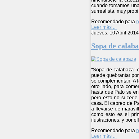
cuando tomamos una d
surrealista, muy propi
Recomendado para
n
Leer más ...
Jueves, 10 Abril 2014
Sopa de calaba
“Sopa de calabaza” e
puede quebrantar por 
se complementan. A lo
otro lado, para come
hasta que Pato se enf
pero esto no sucede.
casa. El cabreo de Pa
a llevarse de maravil
como esto es el pri
ilustraciones, y por 
Recomendado para
n
Leer más ...