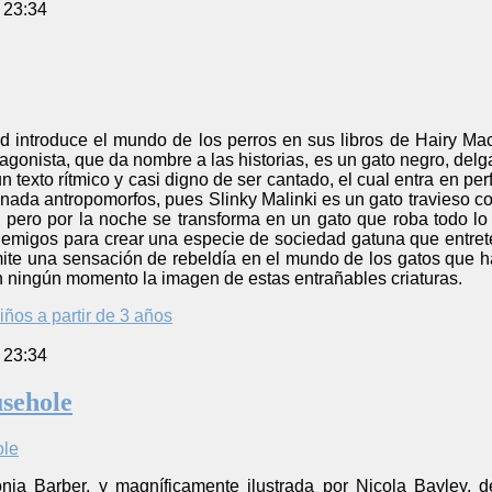
 23:34
 introduce el mundo de los perros en sus libros de Hairy Macl
otagonista, que da nombre a las historias, es un gato negro, del
n texto rítmico y casi digno de ser cantado, el cual entra en pe
ada antropomorfos, pues Slinky Malinki es un gato travieso co
 pero por la noche se transforma en un gato que roba todo lo 
emigos para crear una especie de sociedad gatuna que entret
smite una sensación de rebeldía en el mundo de los gatos que h
n ningún momento la imagen de estas entrañables criaturas.
iños a partir de 3 años
 23:34
sehole
onia Barber, y magníficamente ilustrada por Nicola Bayley, d