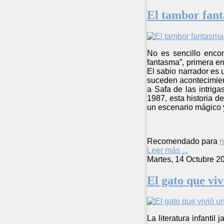
El tambor fan
No es sencillo enco
fantasma”, primera en
El sabio narrador es 
suceden acontecimien
a Safa de las intrig
1987, esta historia d
un escenario mágico 
Recomendado para
n
Leer más ...
Martes, 14 Octubre 2
El gato que viv
La literatura infanti