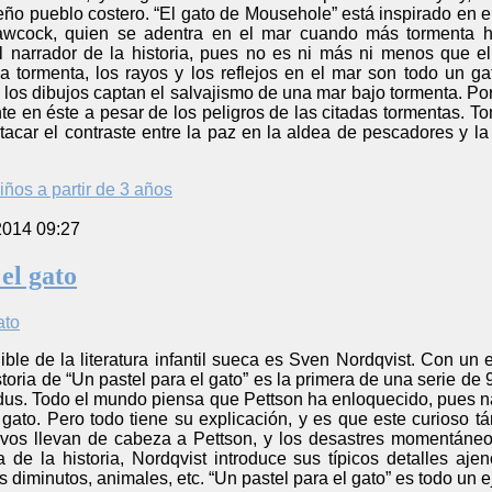
ño pueblo costero. “El gato de Mousehole” está inspirado en el
awcock, quien se adentra en el mar cuando más tormenta 
 el narrador de la historia, pues no es ni más ni menos qu
 tormenta, los rayos y los reflejos en el mar son todo un 
los dibujos captan el salvajismo de una mar bajo tormenta. Por 
nte en éste a pesar de los peligros de las citadas tormentas. 
tacar el contraste entre la paz en la aldea de pescadores y la
iños a partir de 3 años
2014 09:27
el gato
ible de la literatura infantil sueca es Sven Nordqvist. Con un
oria de “Un pastel para el gato” es la primera de una serie de 9
ndus. Todo el mundo piensa que Pettson ha enloquecido, pues n
 gato. Pero todo tiene su explicación, y es que este curioso 
ivos llevan de cabeza a Pettson, y los desastres momentáneos
 de la historia, Nordqvist introduce sus típicos detalles aje
 diminutos, animales, etc. “Un pastel para el gato” es todo un ej