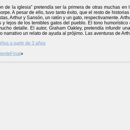
tón de la iglesia” pretendía ser la primera de otras muchas e
ehorpe. A pesar de ello, tuvo tanto éxito, que el resto de historia
as, Arthur y Sansón, un ratón y un gato, respectivamente. Arthur
s y lejos de los temibles gatos del pueblo. El tono humorístico 
mucho detalle. El autor, Graham Oakley, pretendía infundir u
lo narrativo un relato de ayuda al prójimo. Las aventuras de Ar
iños a partir de 3 años
iente
Final
»