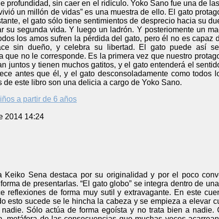
de profundidad, sin caer en el ridículo. Yoko Sano fue una de la
vivió un millón de vidas” es una muestra de ello. El gato protag
tante, el gato sólo tiene sentimientos de desprecio hacia su 
tar su segunda vida. Y luego un ladrón. Y posteriomente un m
Todos los amos sufren la pérdida del gato, pero él no es capaz
ce sin dueño, y celebra su libertad. El gato puede así 
que no le corresponde. Es la primera vez que nuestro protago
ban juntos y tienen muchos gatitos, y el gato entenderá el sentid
llece antes que él, y el gato desconsoladamente como todos l
s de este libro son una delicia a cargo de Yoko Sano.
iños a partir de 6 años
e 2014 14:24
a Keiko Sena destaca por su originalidad y por el poco conv
forma de presentarlas. “El gato globo” se integra dentro de un
ce reflexiones de forma muy sutil y extravagante. En este cue
do esto sucede se le hincha la cabeza y se empieza a elevar cua
nadie. Sólo actúa de forma egoísta y no trata bien a nadie. 
a, metáfora de las consecuencias que muchas veces acarrean 