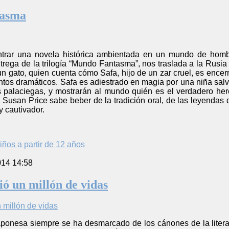
tasma
ntrar una novela histórica ambientada en un mundo de homb
trega de la trilogía “Mundo Fantasma”, nos traslada a la Rusia
un gato, quien cuenta cómo Safa, hijo de un zar cruel, es encerr
tos dramáticos. Safa es adiestrado en magia por una niña salv
as palaciegas, y mostrarán al mundo quién es el verdadero he
e Susan Price sabe beber de la tradición oral, de las leyendas d
y cautivador.
iños a partir de 12 años
014 14:58
ió un millón de vidas
l japonesa siempre se ha desmarcado de los cánones de la liter