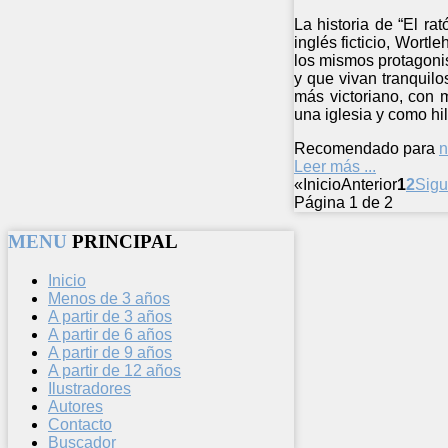
La historia de “El ra
inglés ficticio, Wortl
los mismos protagonist
y que vivan tranquilo
más victoriano, con 
una iglesia y como hi
Recomendado para
n
Leer más ...
«
Inicio
Anterior
1
2
Sigu
Página 1 de 2
MENU
PRINCIPAL
Inicio
Menos de 3 años
A partir de 3 años
A partir de 6 años
A partir de 9 años
A partir de 12 años
Ilustradores
Autores
Contacto
Buscador