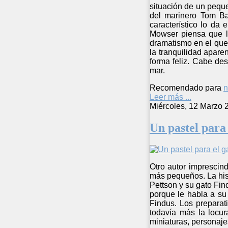
situación de un peque
del marinero Tom B
característico lo da
Mowser piensa que la
dramatismo en el que 
la tranquilidad apare
forma feliz. Cabe des
mar.
Recomendado para
n
Leer más ...
Miércoles, 12 Marzo 
Un pastel para 
Otro autor imprescind
más pequeños. La hist
Pettson y su gato Fi
porque le habla a su
Findus. Los preparat
todavía más la locura
miniaturas, personajes