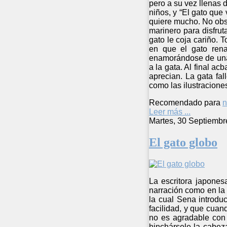
pero a su vez llenas 
niños, y “El gato que 
quiere mucho. No obs
marinero para disfru
gato le coja cariño. 
en que el gato rena
enamorándose de una 
a la gata. Al final ac
aprecian. La gata fa
como las ilustracione
Recomendado para
n
Leer más ...
Martes, 30 Septiembr
El gato globo
La escritora japones
narración como en la 
la cual Sena introdu
facilidad, y que cuan
no es agradable con 
hinchársele la cabez