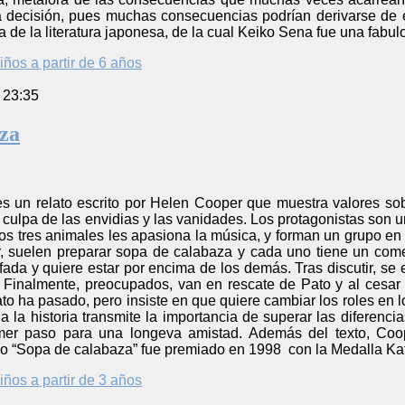
ecisión, pues muchas consecuencias podrían derivarse de el
a de la literatura japonesa, de la cual Keiko Sena fue una fabul
iños a partir de 6 años
 23:35
za
s un relato escrito por Helen Cooper que muestra valores so
culpa de las envidias y las vanidades. Los protagonistas son un 
s tres animales les apasiona la música, y forman un grupo en 
r, suelen preparar sopa de calabaza y cada uno tiene un come
ada y quiere estar por encima de los demás. Tras discutir, se
 Finalmente, preocupados, van en rescate de Pato y al cesa
to ha pasado, pero insiste en que quiere cambiar los roles en 
la la historia transmite la importancia de superar las diferenc
mer paso para una longeva amistad. Además del texto, Coo
ello “Sopa de calabaza” fue premiado en 1998 con la Medalla K
iños a partir de 3 años