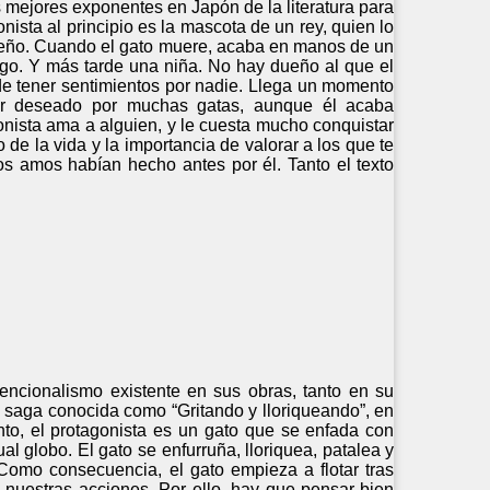
s mejores exponentes en Japón de la literatura para
onista al principio es la mascota de un rey, quien lo
dueño. Cuando el gato muere, acaba en manos de un
ago. Y más tarde una niña. No hay dueño al que el
 de tener sentimientos por nadie. Llega un momento
ser deseado por muchas gatas, aunque él acaba
nista ama a alguien, y le cuesta mucho conquistar
o de la vida y la importancia de valorar a los que te
os amos habían hecho antes por él. Tanto el texto
encionalismo existente en sus obras, tanto en su
a saga conocida como “Gritando y lloriqueando”, en
nto, el protagonista es un gato que se enfada con
l globo. El gato se enfurruña, lloriquea, patalea y
Como consecuencia, el gato empieza a flotar tras
nuestras acciones. Por ello, hay que pensar bien