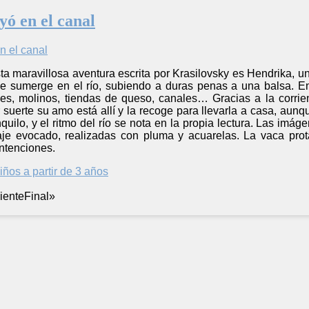
yó en el canal
ta maravillosa aventura escrita por Krasilovsky es Hendrika, u
e sumerge en el río, subiendo a duras penas a una balsa. En 
nes, molinos, tiendas de queso, canales… Gracias a la corrie
 suerte su amo está allí y la recoge para llevarla a casa, aun
anquilo, y el ritmo del río se nota en la propia lectura. Las imá
aje evocado, realizadas con pluma y acuarelas. La vaca prota
ntenciones.
iños a partir de 3 años
iente
Final
»