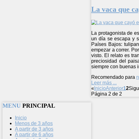
La vaca que ca
La protagonista de es
un día se escapa y s
Países Bajos: tulipa
empezar a correr. Por
visto. El relato es tr
preciosidad del pais
siempre con buenas i
Recomendado para
n
Leer más ...
«
Inicio
Anterior
1
2
Sigu
Página 2 de 2
MENU
PRINCIPAL
Inicio
Menos de 3 años
A partir de 3 años
A partir de 6 años