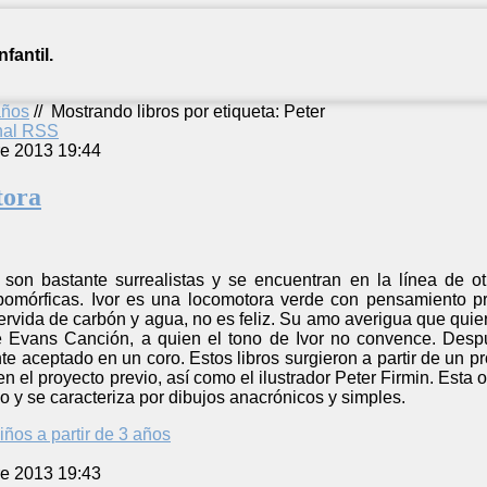
fantil.
años
//
Mostrando libros por etiqueta: Peter
anal RSS
re 2013 19:44
tora
r son bastante surrealistas y se encuentran en la línea de o
pomórficas. Ivor es una locomotora verde con pensamiento p
ervida de carbón y agua, no es feliz. Su amo averigua que quie
e Evans Canción, a quien el tono de Ivor no convence. Despu
te aceptado en un coro. Estos libros surgieron a partir de un pr
en el proyecto previo, así como el ilustrador Peter Firmin. Esta
o y se caracteriza por dibujos anacrónicos y simples.
iños a partir de 3 años
re 2013 19:43