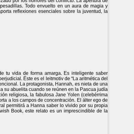
ado por los horrores del conflicto. La apertura de
 pesadillas. Todo envuelto en un aura de magia y
porta reflexiones esenciales sobre la juventud, la
e tu vida de forma amarga. Es inteligente saber
rjudicial. Éste es el leitmotiv de “La aritmética del
encional. La protagonista, Hannah, es nieta de una
 a su abuelita cuando se reúnen en la Pascua judía
ión religiosa, la fabulosa Jane Yolen (celebérrima
orta a los campos de concentración. El álter ego de
l permitirá a Hanna saber lo vivido por su propia
ish Book, este relato es un imprescindible de la