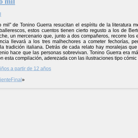
o mil
mil” de Tonino Guerra resucitan el espíritu de la literatura me
ballerescos, estos cuentos tienen cierto regusto a los de Bert
sche, un mercenario que, junto a dos compañeros, recorre los
encia llevará a los tres malhechores a cometer fechorías, 
e la tradición italiana. Detrás de cada relato hay moralejas q
genio hace que las personas sobrevivan. Tonino Guerra era má
con esta compilación, aderezada con las ilustraciones tipo cómi
iños a partir de 12 años
iente
Final
»