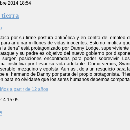
bre 2014 18:54
tierra
taca por su firme postura antibélica y en contra del empleo d
para arruinar millones de vidas inocentes. Esto no implica que
 la tierra” está protagonizado por Danny Lodge, supervivient
ataque y su padre es objetivo del nuevo gobierno por dispone
s surgen posiciones encontradas para poder sobrevivir. L
ma instintiva por llevar su vida adelante. Como vemos, Swi
erable, mezquino y egoísta. Aun así, deja un resquicio para 
ibe el hermano de Danny por parte del propio protagonista. “H
ón para no olvidarse que los seres humanos debemos comporta
iños a partir de 12 años
014 15:05
s