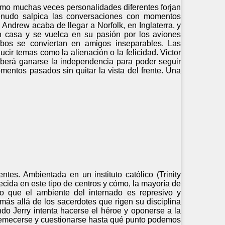
ómo muchas veces personalidades diferentes forjan
menudo salpica las conversaciones con momentos
 Andrew acaba de llegar a Norfolk, en Inglaterra, y
 en casa y se vuelca en su pasión por los aviones
bos se conviertan en amigos inseparables. Las
cir temas como la alienación o la felicidad. Victor
eberá ganarse la independencia para poder seguir
mentos pasados sin quitar la vista del frente. Una
tes. Ambientada en un instituto católico (Trinity
cida en este tipo de centros y cómo, la mayoría de
to que el ambiente del internado es represivo y
ás allá de los sacerdotes que rigen su disciplina
o Jerry intenta hacerse el héroe y oponerse a la
stremecerse y cuestionarse hasta qué punto podemos