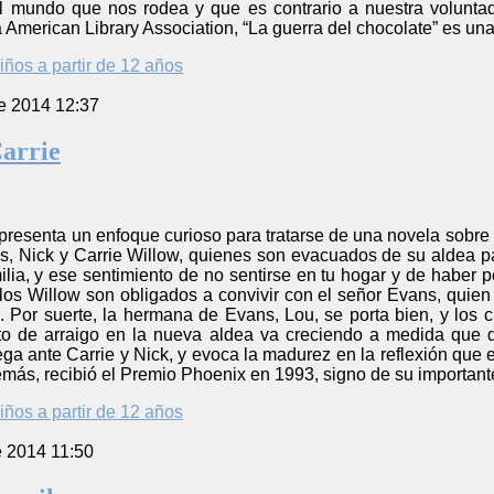
el mundo que nos rodea y que es contrario a nuestra volunta
 American Library Association, “La guerra del chocolate” es una 
iños a partir de 12 años
e 2014 12:37
arrie
 presenta un enfoque curioso para tratarse de una novela sobr
, Nick y Carrie Willow, quienes son evacuados de su aldea pa
lia, y ese sentimiento de no sentirse en tu hogar y de haber p
, los Willow son obligados a convivir con el señor Evans, quie
. Por suerte, la hermana de Evans, Lou, se porta bien, y lo
to de arraigo en la nueva aldea va creciendo a medida que 
ga ante Carrie y Nick, y evoca la madurez en la reflexión que
emás, recibió el Premio Phoenix en 1993, signo de su importante 
iños a partir de 12 años
e 2014 11:50