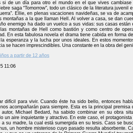
 si de un día para otro el mundo en el que vives cambiase
ebre saga “Tomorrow”, todo un clásico de la literatura juvenil 
erra”. Ellie, en plenas vacaciones navideñas, se va de acam
 montañas a la que llaman Hell. Al volver a casa, se dan cue
raño enemigo ha dado un vuelco a sus vidas: sus casas están 
 las montañas de Hell como bastión y como centro de opera
idad. En esta fabulosa novela el drama tiene cabida en forma 
la esperanza y la lucha por unos ideales. En estos momentos di
cia se hacen imprescindibles. Una constante en la obra del gen
iños a partir de 12 años
5 11:06
r difícil para vivir. Cuando éste ha sido bello, entonces hab
s nos acompañarán para siempre. Esta es la principal premisa 
utor, Michael Bedard, ha sabido combinar en su obra situac
 un aire inquietante y atractivo. En este caso, el protagonis
o a su madre, la cual está sumergida en su tesis. Cass se bus
us, un hombre misterioso cuyo pasado resulta absorbente. C