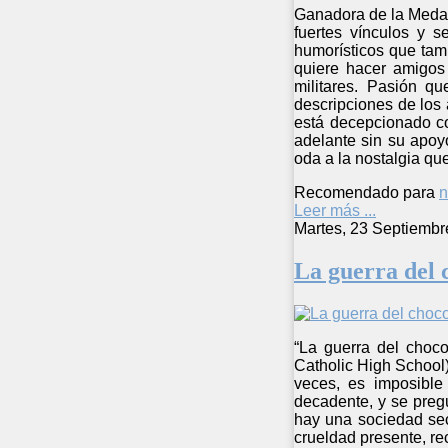
Ganadora de la Medal
fuertes vínculos y 
humorísticos que tamb
quiere hacer amigos 
militares. Pasión q
descripciones de los 
está decepcionado co
adelante sin su apoyo
oda a la nostalgia qu
Recomendado para
n
Leer más ...
Martes, 23 Septiembr
La guerra del 
“La guerra del choco
Catholic High School)
veces, es imposible
decadente, y se preg
hay una sociedad sec
crueldad presente, re