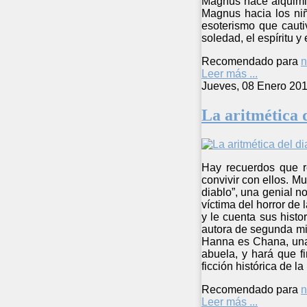
Magnus hace alquimia
Magnus hacia los niñ
esoterismo que cauti
soledad, el espíritu y
Recomendado para
n
Leer más ...
Jueves, 08 Enero 201
La aritmética 
Hay recuerdos que r
convivir con ellos. Mu
diablo”, una genial 
víctima del horror de
y le cuenta sus hist
autora de segunda mit
Hanna es Chana, una 
abuela, y hará que f
ficción histórica de 
Recomendado para
n
Leer más ...