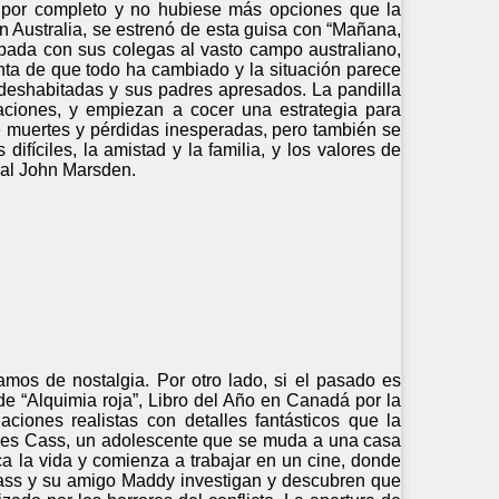
 por completo y no hubiese más opciones que la
en Australia, se estrenó de esta guisa con “Mañana,
pada con sus colegas al vasto campo australiano,
nta de que todo ha cambiado y la situación parece
deshabitadas y sus padres apresados. La pandilla
ciones, y empiezan a cocer una estrategia para
de muertes y pérdidas inesperadas, pero también se
fíciles, la amistad y la familia, y los valores de
ial John Marsden.
lamos de nostalgia. Por otro lado, si el pasado es
de “Alquimia roja”, Libro del Año en Canadá por la
iones realistas con detalles fantásticos que la
ta es Cass, un adolescente que se muda a una casa
ca la vida y comienza a trabajar en un cine, donde
ass y su amigo Maddy investigan y descubren que