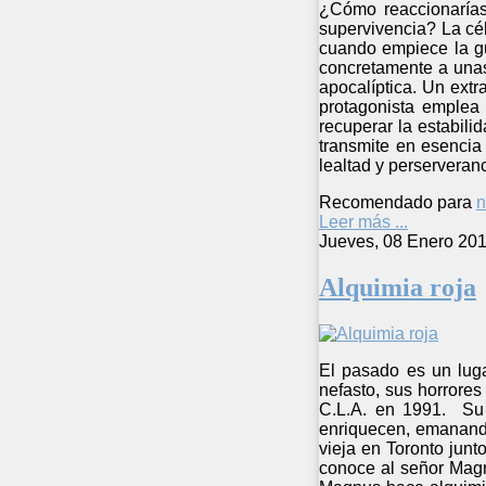
¿Cómo reaccionarías
supervivencia? La cél
cuando empiece la gu
concretamente a unas
apocalíptica. Un ext
protagonista emplea
recuperar la estabil
transmite en esencia 
lealtad y perserveran
Recomendado para
n
Leer más ...
Jueves, 08 Enero 201
Alquimia roja
El pasado es un luga
nefasto, sus horrore
C.L.A. en 1991. Su a
enriquecen, emanando
vieja en Toronto junt
conoce al señor Magn