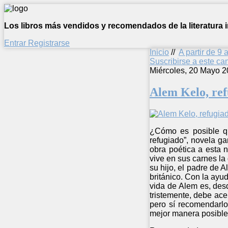
Los libros más vendidos y recomendados de la literatura in
Entrar
Registrarse
Inicio
//
A partir de 9 
Suscribirse a este c
Miércoles, 20 Mayo 2
Alem Kelo, re
¿Cómo es posible qu
refugiado”, novela g
obra poética a esta 
vive en sus carnes la 
su hijo, el padre de 
británico. Con la ayu
vida de Alem es, desd
tristemente, debe ace
pero sí recomendarlo
mejor manera posible