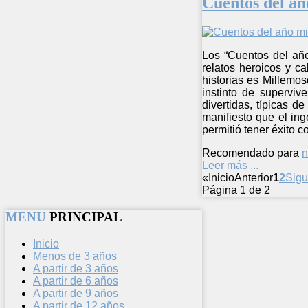
Cuentos del añ
Los “Cuentos del año 
relatos heroicos y ca
historias es Millemo
instinto de superviv
divertidas, típicas d
manifiesto que el in
permitió tener éxito 
Recomendado para
n
Leer más ...
«
Inicio
Anterior
1
2
Sigu
Página 1 de 2
MENU
PRINCIPAL
Inicio
Menos de 3 años
A partir de 3 años
A partir de 6 años
A partir de 9 años
A partir de 12 años