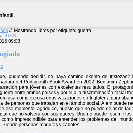
fantil.
años
//
Mostrando libros por etiqueta: guerra
anal RSS
015 09:03
fugiado
e, pudiendo decidir, no haya camino exento de tristezas? 
anadora del Portsmouth Book Award en 2002. Benjamin Zephaniah
narración para jóvenes con excelentes resultados. El protagon
guerra entre ambos países y por ello la discriminación racial fr
Alem usa como excusa unas vacaciones en Inglaterra para abandon
da de personas que trabajan en el ámbito social, Alem puede reco
e ese momento, agridulce, puesto que no puede dejar de lado s
ptar que no volverá con sus padres. Uno no puede resumir los m
 como imprescindible para entender los problemas del mundo 
. Siendo personas maduras y cabales.