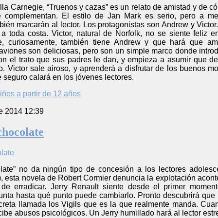
la Carnegie, “Truenos y cazas” es un relato de amistad y de c
se complementan. El estilo de Jan Mark es serio, pero a 
ién marcarán al lector. Los protagonistas son Andrew y Victor.
a toda costa. Victor, natural de Norfolk, no se siente feliz
ue, curiosamente, también tiene Andrew y que hará que am
aviones son deliciosas, pero son un simple marco donde introdu
n el trato que sus padres le dan, y empieza a asumir que d
. Victor sale airoso, y aprenderá a disfrutar de los buenos mo
e seguro calará en los jóvenes lectores.
iños a partir de 12 años
e 2014 12:39
chocolate
late” no da ningún tipo de concesión a los lectores adolescen
, esta novela de Robert Cormier denuncia la explotación aconte
 de erradicar. Jerry Renault siente desde el primer momen
unta hasta qué punto puede cambiarlo. Pronto descubrirá que m
reta llamada los Vigils que es la que realmente manda. Cuand
cibe abusos psicológicos. Un Jerry humillado hará al lector e