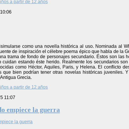
iños a partir de 12 años
 10:06
disimularse como una novella histórica al uso. Nominada al W
fuente de inspiración el célebre poema épico que habla de la 
na trama de fondo de personajes secundario. Éstos son las
lo cuidan estando éste herido. Realmente los secundarios son
nocidas como Héctor, Aquiles, Paris, y Helena. El conflicto d
s que bien podrían tener otras novelas históricas juveniles. 
 Antigua Grecia.
iños a partir de 12 años
5 11:07
o empiece la guerra