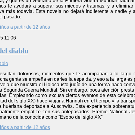
, y que es un veterano de la Primera Guerra Mundial traumatiz
os le ayudará a superar sus miedos y traumas, y a eliminar
va más todavía. Esta novela no dejará indiferente a nadie y a
 el pasado.
iños a partir de 12 años
5 11:06
del diablo
esultan dolorosos, momentos que te acompañan a lo largo d
cha gente se empeña en darles la espalda, y eso a la larga es pe
novela que muestra el Holocausto judío de una forma nada conv
 la Segunda Guerra Mundial. Sin embargo, poca atención presta
orias. Empleando como excusa ciertos eventos de esta celebrac
ad del siglo XX) hace viajar a Hannah en el tiempo y la transp
huérfana deportada a Auschwitz. Esta experiencia sobrenatura
inalmente empatice con sus antepasados. Premio National Jew
la mano de la conocida como “Esopo del siglo XX”.
iños a partir de 12 años