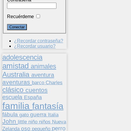
Recuérdeme
¿Recordar contraseña?
¿Recordar usuario?
adolescencia
amistad
animales
Australia
aventura
aventuras
barco
Charles
clásico
cuentos
escuela
España
familia
fantasía
fábula
guerra
gato
Italia
John
niños
little
niño
Nueva
perro
oso
pequeño
Zelanda