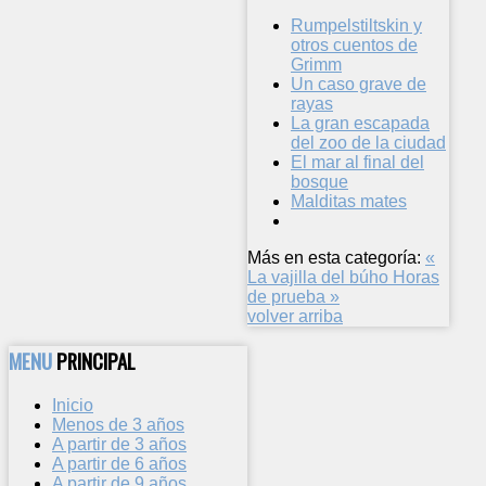
Rumpelstiltskin y
otros cuentos de
Grimm
Un caso grave de
rayas
La gran escapada
del zoo de la ciudad
El mar al final del
bosque
Malditas mates
Más en esta categoría:
«
La vajilla del búho
Horas
de prueba »
volver arriba
MENU
PRINCIPAL
Inicio
Menos de 3 años
A partir de 3 años
A partir de 6 años
A partir de 9 años