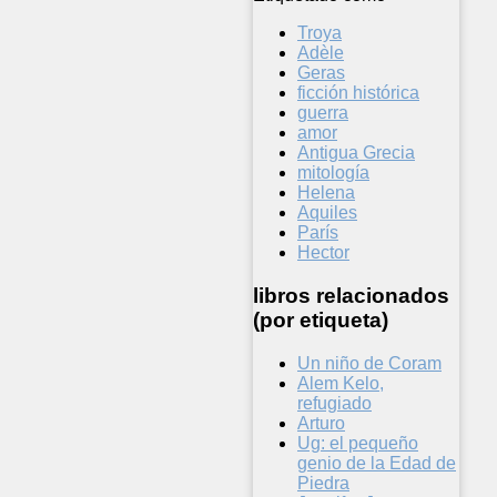
Troya
Adèle
Geras
ficción histórica
guerra
amor
Antigua Grecia
mitología
Helena
Aquiles
París
Hector
libros relacionados
(por etiqueta)
Un niño de Coram
Alem Kelo,
refugiado
Arturo
Ug: el pequeño
genio de la Edad de
Piedra