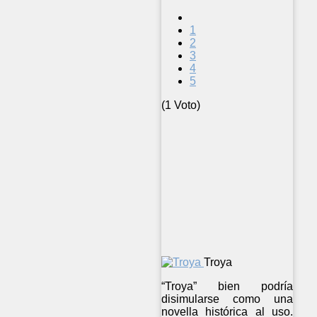
1
2
3
4
5
(1 Voto)
Troya
“Troya” bien podría
disimularse como una
novella histórica al uso.