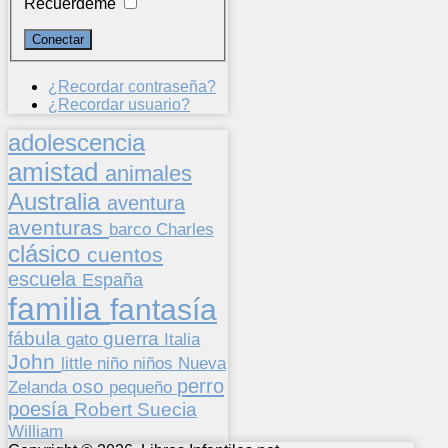
Recuérdeme
¿Recordar contraseña?
¿Recordar usuario?
adolescencia
amistad
animales
Australia
aventura
aventuras
barco
Charles
clásico
cuentos
escuela
España
familia
fantasía
fábula
guerra
gato
Italia
John
niños
little
niño
Nueva
perro
oso
pequeño
Zelanda
poesía
Suecia
Robert
William