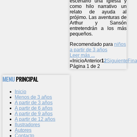
escenario una iglesia y
como hilo narrativo un
relato de ayuda al
prójimo. Las aventuras de
Arthur y Sansón
entretendrán a los más
pequeños.
Recomendado para
niños
a partir de 3 años
Leer más ...
«
Inicio
Anterior
1
2
Siguiente
Fina
Página 1 de 2
MENU
PRINCIPAL
Inicio
Menos de 3 años
A partir de 3 años
A partir de 6 años
A partir de 9 años
A partir de 12 años
Ilustradores
Autores
Contacto