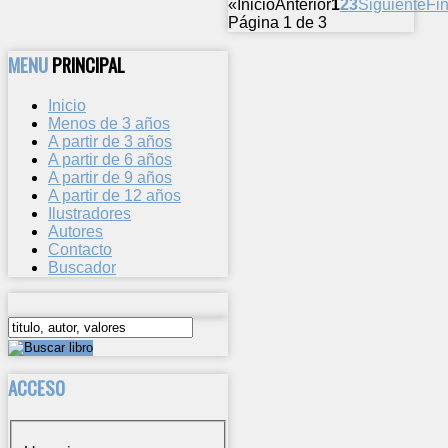
«
Inicio
Anterior
1
2
3
Siguiente
Fin
Página 1 de 3
MENU
PRINCIPAL
Inicio
Menos de 3 años
A partir de 3 años
A partir de 6 años
A partir de 9 años
A partir de 12 años
Ilustradores
Autores
Contacto
Buscador
ACCESO