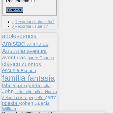
Recuérdeme
¿Recordar contraseña?
¿Recordar usuario?
adolescencia
amistad
animales
Australia
aventura
aventuras
barco
Charles
clásico
cuentos
escuela
España
familia
fantasía
fábula
guerra
gato
Italia
John
niños
little
niño
Nueva
perro
oso
pequeño
Zelanda
poesía
Suecia
Robert
William