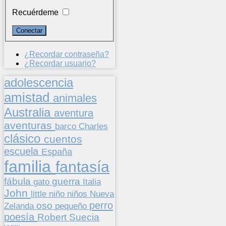
Recuérdeme
¿Recordar contraseña?
¿Recordar usuario?
adolescencia
amistad
animales
Australia
aventura
aventuras
barco
Charles
clásico
cuentos
escuela
España
familia
fantasía
fábula
guerra
gato
Italia
John
niños
little
niño
Nueva
perro
oso
pequeño
Zelanda
poesía
Suecia
Robert