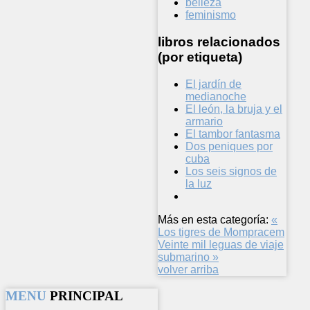
belleza
feminismo
libros relacionados
(por etiqueta)
El jardín de
medianoche
El león, la bruja y el
armario
El tambor fantasma
Dos peniques por
cuba
Los seis signos de
la luz
Más en esta categoría:
«
Los tigres de Mompracem
Veinte mil leguas de viaje
submarino »
volver arriba
MENU
PRINCIPAL