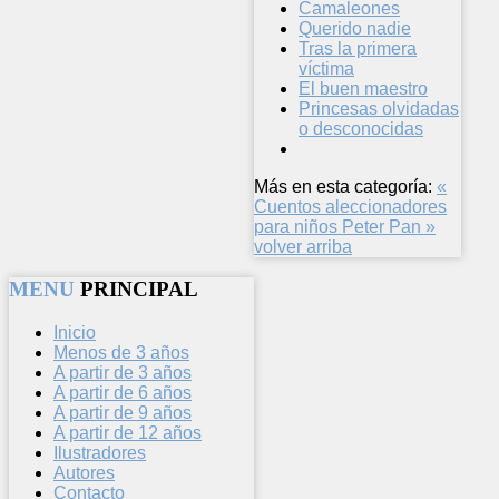
Camaleones
Querido nadie
Tras la primera
víctima
El buen maestro
Princesas olvidadas
o desconocidas
Más en esta categoría:
«
Cuentos aleccionadores
para niños
Peter Pan »
volver arriba
MENU
PRINCIPAL
Inicio
Menos de 3 años
A partir de 3 años
A partir de 6 años
A partir de 9 años
A partir de 12 años
Ilustradores
Autores
Contacto