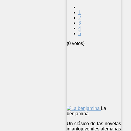
1
2
3
4
5
(0 votos)
La
benjamina
Un clásico de las novelas
infantojuveniles alemanas