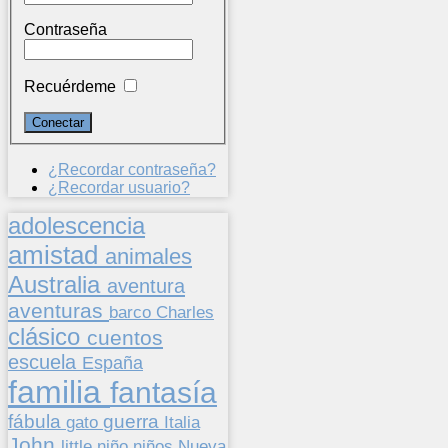
Contraseña
Recuérdeme
¿Recordar contraseña?
¿Recordar usuario?
adolescencia
amistad
animales
Australia
aventura
aventuras
barco
Charles
clásico
cuentos
escuela
España
familia
fantasía
fábula
guerra
gato
Italia
John
niños
little
niño
Nueva