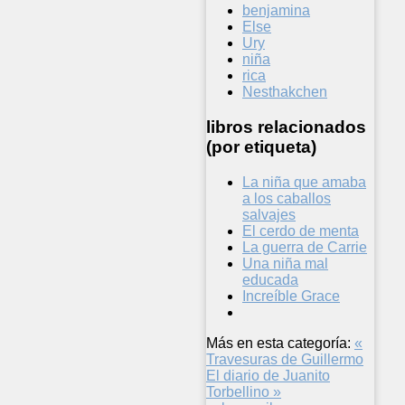
benjamina
Else
Ury
niña
rica
Nesthakchen
libros relacionados
(por etiqueta)
La niña que amaba
a los caballos
salvajes
El cerdo de menta
La guerra de Carrie
Una niña mal
educada
Increíble Grace
Más en esta categoría:
«
Travesuras de Guillermo
El diario de Juanito
Torbellino »