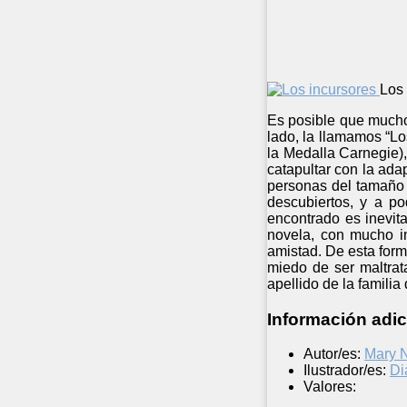
Los 
Es posible que muchos
lado, la llamamos “L
la Medalla Carnegie)
catapultar con la ad
personas del tamaño d
descubiertos, y a p
encontrado es inevit
novela, con mucho in
amistad. De esta form
miedo de ser maltrat
apellido de la familia
Información adic
Autor/es:
Mary 
Ilustrador/es:
Di
Valores: