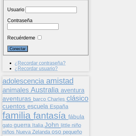
Usuario
Contraseña
Recuérdeme
¿Recordar contraseña?
¿Recordar usuario?
amistad
adolescencia
Australia
animales
aventura
clásico
aventuras
barco
Charles
cuentos
escuela
España
familia
fantasía
fábula
John
guerra
gato
Italia
little
niño
oso
niños
pequeño
Nueva Zelanda