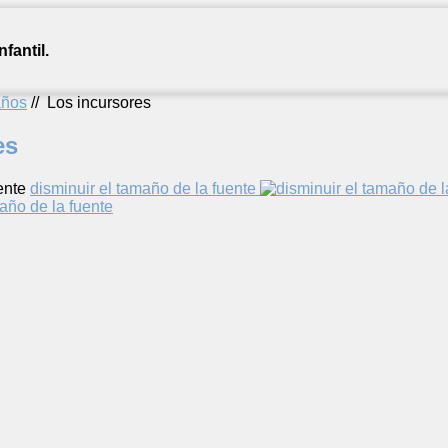
fantil.
años
//
Los incursores
es
ente
disminuir el tamaño de la fuente