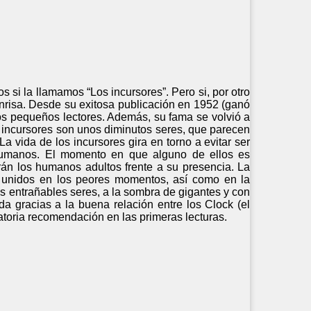
 si la llamamos “Los incursores”. Pero si, por otro
nrisa. Desde su exitosa publicación en 1952 (ganó
s pequeños lectores. Además, su fama se volvió a
 incursores son unos diminutos seres, que parecen
a vida de los incursores gira en torno a evitar ser
 humanos. El momento en que alguno de ellos es
rán los humanos adultos frente a su presencia. La
er unidos en los peores momentos, así como en la
os entrañables seres, a la sombra de gigantes y con
a gracias a la buena relación entre los Clock (el
igatoria recomendación en las primeras lecturas.