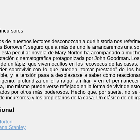
incursores
 de nuestros lectores desconozcan a qué historia nos referimos
os Borrower”, seguro que a más de uno le arrancaremos una so
, esta peculiar novela de Mary Norton ha acompañado a mucho
aptación cinematográfica protagonizada por John Goodman. Los
e un lápiz, que viven ocultos en los recovecos de las casas. L
oder sobrevivir con lo que pueden “tomar prestado” de los
able, y la tensión pasa a desplazarse a saber cómo reacciona
genio, profundiza en el arraigo familiar, y en el permanec
a, uno mismo puede verse reflejado en la forma de vivir de est
ados por otros más poderosos. Hecho que, por suerte, no se d
 de incursores) y los propietarios de la casa. Un clásico de obl
ional
Norton
ana Stanley