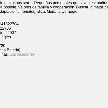
de diminituos seres. Pequeños personajes que viven escondidos
ma posible. Valores de familia y cooperación. Buscar lo mejor p
daptación cinematográfica. Medalla Carnegie.
141322704
22705
ión:
2007
Inglés
720
Tapa Blanda)
inas:
Los incursores