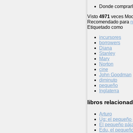
Donde comprarl
Visto
4971
veces
Mod
Recomendado para
n
Etiquetado como
incursores
borrowers
Diana
Stanley
Mary
Norton
cine
John Goodman
diminuto
pequeño
Inglaterra
libros relacionad
Arturo
Ug: el pequeño 
El pequeño páj
Edu, el pequeño