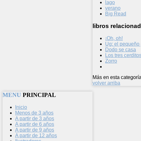
lago
verano
Big Read
libros relacionad
¡Oh, oh!
Ug: el pequeño 
Dodo se casa
Los tres cerdito
Zorro
Más en esta categoría
volver arriba
MENU
PRINCIPAL
Inicio
Menos de 3 años
A partir de 3 años
A partir de 6 años
A partir de 9 años
A partir de 12 años