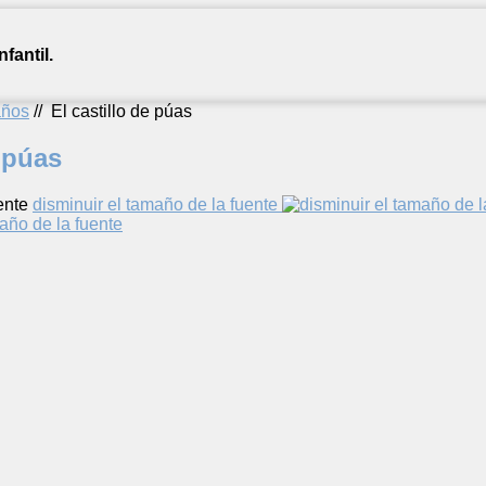
fantil.
años
//
El castillo de púas
e púas
ente
disminuir el tamaño de la fuente