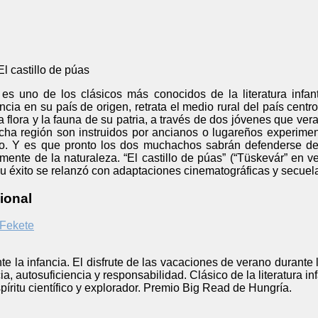
El castillo de púas
” es uno de los clásicos más conocidos de la literatura infa
ncia en su país de origen, retrata el medio rural del país cent
a flora y la fauna de su patria, a través de dos jóvenes que ve
cha región son instruidos por ancianos o lugareños experime
io. Y es que pronto los dos muchachos sabrán defenderse de
mente de la naturaleza. “El castillo de púas” (“Tüskevár” en v
u éxito se relanzó con adaptaciones cinematográficas y secuelas
ional
 Fekete
e la infancia. El disfrute de las vacaciones de verano durante l
, autosuficiencia y responsabilidad. Clásico de la literatura inf
píritu científico y explorador. Premio Big Read de Hungría.