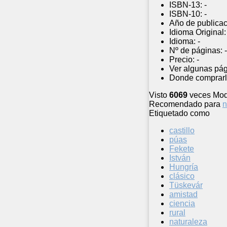
ISBN-13:
-
ISBN-10:
-
Año de publicac
Idioma Original:
Idioma:
-
Nº de páginas:
-
Precio:
-
Ver algunas pág
Donde comprarl
Visto
6069
veces
Mod
Recomendado para
n
Etiquetado como
castillo
púas
Fekete
István
Hungría
clásico
Tüskevár
amistad
ciencia
rural
naturaleza