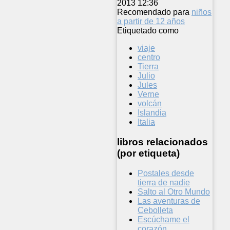
2013 12:36
Recomendado para
niños
a partir de 12 años
Etiquetado como
viaje
centro
Tierra
Julio
Jules
Verne
volcán
Islandia
Italia
libros relacionados
(por etiqueta)
Postales desde
tierra de nadie
Salto al Otro Mundo
Las aventuras de
Cebolleta
Escúchame el
corazón