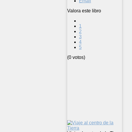
Email
Valora este libro
1
2
3
4
5
(0 votos)