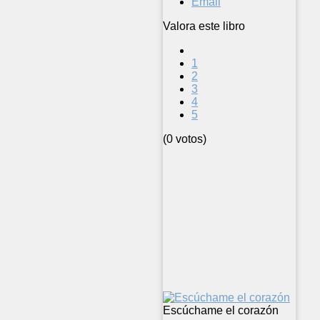
Email
Valora este libro
1
2
3
4
5
(0 votos)
Escúchame el corazón