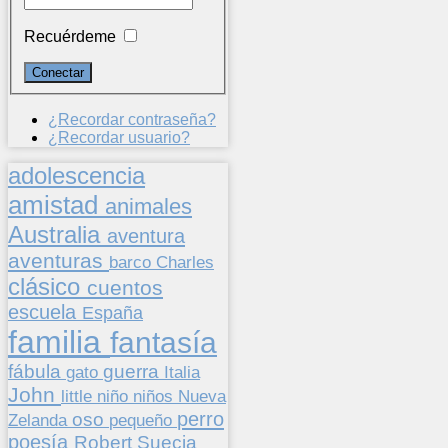
Recuérdeme
¿Recordar contraseña?
¿Recordar usuario?
adolescencia
amistad
animales
Australia
aventura
aventuras
barco
Charles
clásico
cuentos
escuela
España
familia
fantasía
fábula
guerra
gato
Italia
John
niños
little
niño
Nueva
perro
oso
pequeño
Zelanda
poesía
Suecia
Robert