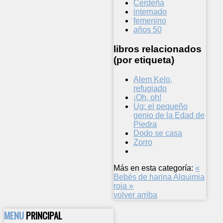
Cerdeña
internado
femenino
años 50
libros relacionados
(por etiqueta)
Alem Kelo,
refugiado
¡Oh, oh!
Ug: el pequeño
genio de la Edad de
Piedra
Dodo se casa
Zorro
Más en esta categoría:
«
Bebés de harina
Alquimia
roja »
volver arriba
MENU
PRINCIPAL