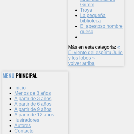
Grimm
Troya
La pequeña
biblioteca
El apestoso hombre
queso
Más en esta categoría:
«
El viento del espíritu
Julie
y los lobos »
volver arriba
MENU
PRINCIPAL
Inicio
Menos de 3 años
A partir de 3 años
A partir de 6 años
A partir de 9 años
A partir de 12 años
Ilustradores
Autores
Contacto