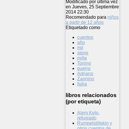
Modificado por última vez
en Jueves, 25 Septiembre
2014 22:30
Recomendado para
niños
a partir de 12 años
Etiquetado como
cuentos
año
mil
storie
mille
Tonino
guerra
Adriano
Zannino
Italia
libros relacionados
(por etiqueta)
Alem Kelo,
refugiado
Rumpelstiltskin y
otros cuentos de