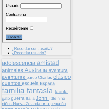
Usuario
Contraseña
Recuérdeme
¿Recordar contraseña?
¿Recordar usuario?
amistad
adolescencia
Australia
animales
aventura
clásico
aventuras
barco
Charles
cuentos
escuela
España
familia
fantasía
fábula
John
guerra
gato
Italia
little
niño
oso
niños
pequeño
Nueva Zelanda