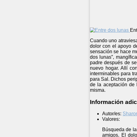
Ent
Cuando uno atraviesa 
dolor con el apoyo d
sensación se hace muy
dos lunas”, mangífic
padre después de ser
nuevo hogar. Allí c
interminables para t
para Sal. Dichos per
de la aceptación de 
misma.
Información adic
Autor/es:
Sharo
Valores:
Búsqueda de la 
amigos. El dol