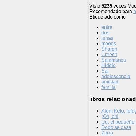
Visto
5235
veces
Mod
Recomendado para
n
Etiquetado como
entre
dos
lunas
moons
Sharon
Creech
Salamanca
Hiddle
Sal
adolescencia
amistad
familia
libros relacionad
Alem Kelo, refu
¡Oh, oh!
Ug: el pequeño 
Dodo se casa
Zorro