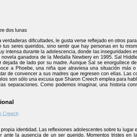
re dos lunas
verdaderas dificultades, le gusta verse reflejado en otros para 
e tus seres queridos, sino sentir que hay personas en tu mism
 intensa durante la adolescencia, donde las inseguridades está
a novela ganadora de la Medalla Newbery en 1995. Sal Hiddle
 dejada de lado por su madre. Aunque Sal se enorgullece de
onoce a Phoebe, una niña que atraviesa una situación más o
ratar de convencer a sus madres que regresen con ellas. Las 
iplos son sólo una excusa que Sharon Creech emplea para habla
las separaciones. Como podemos imaginar, una historia conmo
ional
n Creech
propia identidad. Las reflexiones adolescentes sobre tu lugar e
or ante la ausencia de un ser querido. Momentos tristes en 