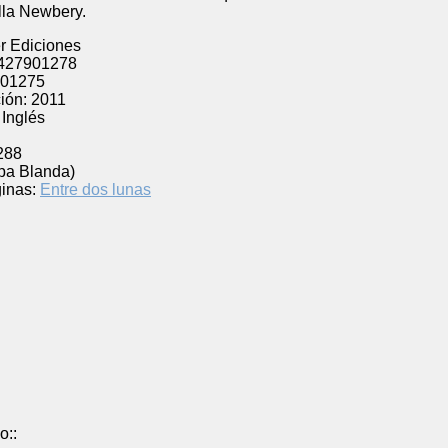
lla Newbery.
r Ediciones
427901278
01275
ión:
2011
Inglés
l
288
pa Blanda)
inas:
Entre dos lunas
o::