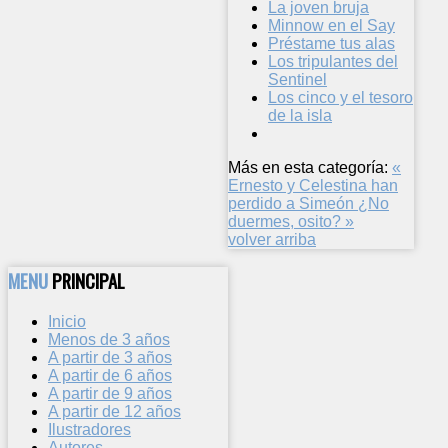
La joven bruja
Minnow en el Say
Préstame tus alas
Los tripulantes del
Sentinel
Los cinco y el tesoro
de la isla
Más en esta categoría:
«
Ernesto y Celestina han
perdido a Simeón
¿No
duermes, osito? »
volver arriba
MENU
PRINCIPAL
Inicio
Menos de 3 años
A partir de 3 años
A partir de 6 años
A partir de 9 años
A partir de 12 años
Ilustradores
Autores