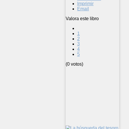
Imprimir
Email
Valora este libro
1
2
3
4
5
(0 votos)