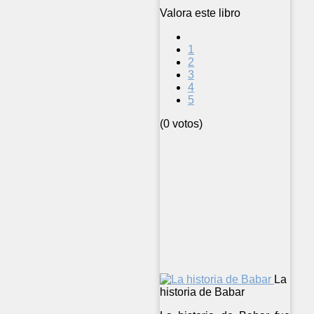
Valora este libro
1
2
3
4
5
(0 votos)
La
historia de Babar