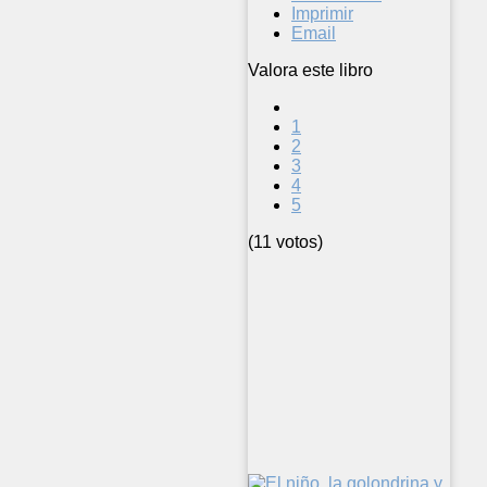
Imprimir
Email
Valora este libro
1
2
3
4
5
(11 votos)