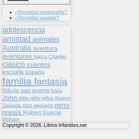
¿Recordar contraseña?
¿Recordar usuario?
adolescencia
amistad
animales
Australia
aventura
aventuras
barco
Charles
clásico
cuentos
escuela
España
familia
fantasía
fábula
guerra
gato
Italia
John
niños
little
niño
Nueva
perro
oso
pequeño
Zelanda
poesía
Suecia
Robert
William
Copyright © 2026. Libros Infantiles.net