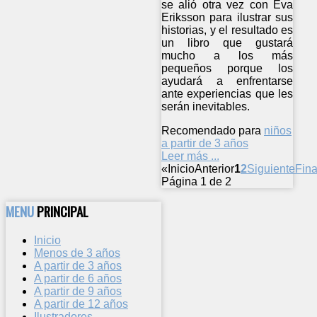
se alió otra vez con Eva
Eriksson para ilustrar sus
historias, y el resultado es
un libro que gustará
mucho a los más
pequeños porque los
ayudará a enfrentarse
ante experiencias que les
serán inevitables.
Recomendado para
niños
a partir de 3 años
Leer más ...
«
Inicio
Anterior
1
2
Siguiente
Fina
Página 1 de 2
MENU
PRINCIPAL
Inicio
Menos de 3 años
A partir de 3 años
A partir de 6 años
A partir de 9 años
A partir de 12 años
Ilustradores