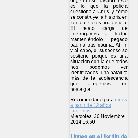
origen ni su pasado. Esto
es lo que la policía
cuestiona a Chris, y cómo
se construye la historia en
torno a ello es una delicia.
El relato carga de
interrogantes al lector,
manteniéndolo pegado
página tras página. Al fin
y al cabo, el suspense se
sostiene porque es una
situación con la que todos
nos podemos ver
identificados, una batallita
más de la adolescencia
que acogemos con
nostalgia.
Recomendado para
niños
a partir de 12 años
Leer más ...
Miércoles, 26 Noviembre
2014 16:50
Linnea en el jardín de