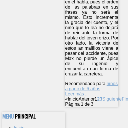
en el habla, pues el orden
de las palabras en sus
frases ya no será el
mismo. Esto incrementa
la gracia del cuento, y el
niño que lo lea no dejará
de reír ante la forma de
hablar del joven erizo. Por
otro lado, la victoria de
estos animalillos viene a
pesar del accidente, pues
Max no pierde un ápice
de su ingenio y
encuentran uan forma de
cruzar la carretera.
Recomendado para
niños
a partir de 6 años
Leer más ...
«
Inicio
Anterior
1
2
3
Siguiente
Fin
Página 1 de 3
MENU
PRINCIPAL
Inicio