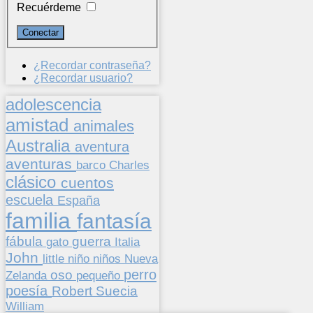
Recuérdeme
¿Recordar contraseña?
¿Recordar usuario?
adolescencia
amistad
animales
Australia
aventura
aventuras
barco
Charles
clásico
cuentos
escuela
España
familia
fantasía
fábula
guerra
gato
Italia
John
niños
little
niño
Nueva
perro
oso
pequeño
Zelanda
poesía
Suecia
Robert
William