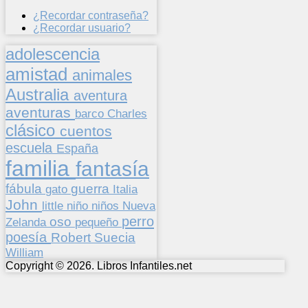
¿Recordar contraseña?
¿Recordar usuario?
adolescencia
amistad
animales
Australia
aventura
aventuras
barco
Charles
clásico
cuentos
escuela
España
familia
fantasía
fábula
guerra
gato
Italia
John
niños
little
niño
Nueva
perro
oso
pequeño
Zelanda
poesía
Suecia
Robert
William
Copyright © 2026. Libros Infantiles.net