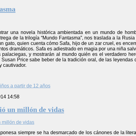
tasma
ntrar una novela histórica ambientada en un mundo de homb
trega de la trilogía “Mundo Fantasma”, nos traslada a la Rusia
un gato, quien cuenta cómo Safa, hijo de un zar cruel, es encerr
tos dramáticos. Safa es adiestrado en magia por una niña salv
as palaciegas, y mostrarán al mundo quién es el verdadero he
e Susan Price sabe beber de la tradición oral, de las leyendas d
y cautivador.
iños a partir de 12 años
014 14:58
ió un millón de vidas
l japonesa siempre se ha desmarcado de los cánones de la liter