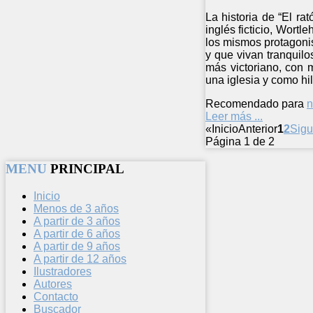
La historia de “El ra
inglés ficticio, Wortl
los mismos protagonist
y que vivan tranquilo
más victoriano, con 
una iglesia y como hi
Recomendado para
n
Leer más ...
«
Inicio
Anterior
1
2
Sigu
Página 1 de 2
MENU
PRINCIPAL
Inicio
Menos de 3 años
A partir de 3 años
A partir de 6 años
A partir de 9 años
A partir de 12 años
Ilustradores
Autores
Contacto
Buscador