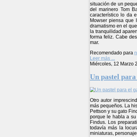
situación de un peque
del marinero Tom B
característico lo da
Mowser piensa que la
dramatismo en el que 
la tranquilidad apare
forma feliz. Cabe des
mar.
Recomendado para
n
Leer más ...
Miércoles, 12 Marzo 
Un pastel para 
Otro autor imprescind
más pequeños. La hist
Pettson y su gato Fi
porque le habla a su
Findus. Los preparat
todavía más la locura
miniaturas, personajes