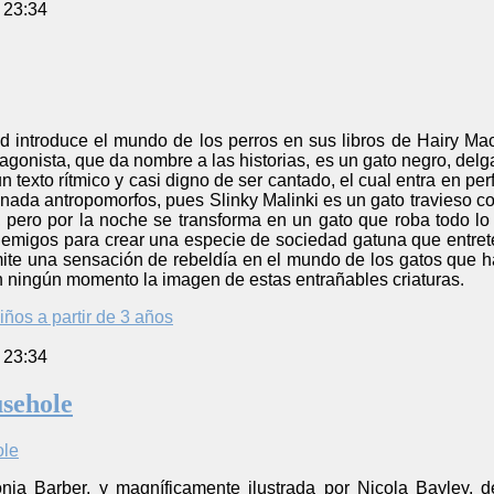
 23:34
 introduce el mundo de los perros en sus libros de Hairy Macl
otagonista, que da nombre a las historias, es un gato negro, del
n texto rítmico y casi digno de ser cantado, el cual entra en pe
ada antropomorfos, pues Slinky Malinki es un gato travieso co
 pero por la noche se transforma en un gato que roba todo lo 
emigos para crear una especie de sociedad gatuna que entret
smite una sensación de rebeldía en el mundo de los gatos que h
n ningún momento la imagen de estas entrañables criaturas.
iños a partir de 3 años
 23:34
sehole
onia Barber, y magníficamente ilustrada por Nicola Bayley, d