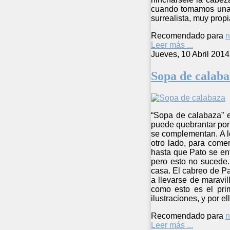
cuando tomamos una d
surrealista, muy propi
Recomendado para
n
Leer más ...
Jueves, 10 Abril 2014
Sopa de calaba
“Sopa de calabaza” e
puede quebrantar por 
se complementan. A lo
otro lado, para come
hasta que Pato se enf
pero esto no sucede.
casa. El cabreo de Pa
a llevarse de maravil
como esto es el pri
ilustraciones, y por 
Recomendado para
n
Leer más ...