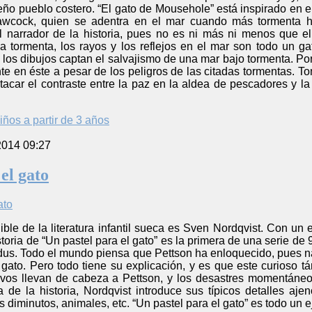
ño pueblo costero. “El gato de Mousehole” está inspirado en el
awcock, quien se adentra en el mar cuando más tormenta 
 el narrador de la historia, pues no es ni más ni menos qu
 tormenta, los rayos y los reflejos en el mar son todo un 
los dibujos captan el salvajismo de una mar bajo tormenta. Por 
nte en éste a pesar de los peligros de las citadas tormentas. 
tacar el contraste entre la paz en la aldea de pescadores y la
iños a partir de 3 años
2014 09:27
el gato
ible de la literatura infantil sueca es Sven Nordqvist. Con un
oria de “Un pastel para el gato” es la primera de una serie de 9
ndus. Todo el mundo piensa que Pettson ha enloquecido, pues n
 gato. Pero todo tiene su explicación, y es que este curioso 
ivos llevan de cabeza a Pettson, y los desastres momentáneos
 de la historia, Nordqvist introduce sus típicos detalles aje
 diminutos, animales, etc. “Un pastel para el gato” es todo un ej