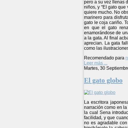
pero a su vez llenas 
niños, y “El gato que 
quiere mucho. No obs
marinero para disfru
gato le coja cariño. 
en que el gato rena
enamorándose de una 
a la gata. Al final ac
aprecian. La gata fa
como las ilustracione
Recomendado para
n
Leer más ...
Martes, 30 Septiembr
El gato globo
La escritora japones
narración como en la 
la cual Sena introdu
facilidad, y que cuan
no es agradable con 
hinchársele la cabez