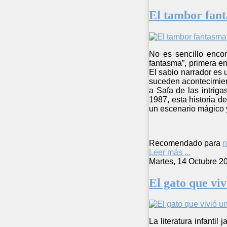
El tambor fan
No es sencillo enco
fantasma”, primera en
El sabio narrador es 
suceden acontecimien
a Safa de las intrig
1987, esta historia d
un escenario mágico 
Recomendado para
n
Leer más ...
Martes, 14 Octubre 2
El gato que viv
La literatura infanti