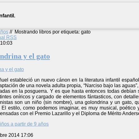
fantil.
años
//
Mostrando libros por etiqueta: gato
anal RSS
 10:03
ondrina y el gato
ñuel estableció un nuevo cánon en la literatura infantil español
daptación de una novela adulta propia, “Narciso bajo las aguas”,
radas en la posguerra. Y es que hasta entonces todas debían 
tintes oníricos y cargado de elementos fántasticos, con detall
nistas son un niño (sin nombre), una golondrina y un gato, q
a. El estilo, como podemos imaginar, es muy musical, poético 
ensadas con el Premio Lazarillo y el Diploma de Mérito Anders
iños a partir de 9 años
bre 2014 17:06