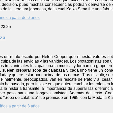
ecisión, pues muchas consecuencias podrían derivarse de el
a de la literatura japonesa, de la cual Keiko Sena fue una fabul
iños a partir de 6 años
 23:35
za
s un relato escrito por Helen Cooper que muestra valores so
culpa de las envidias y las vanidades. Los protagonistas son un 
s tres animales les apasiona la música, y forman un grupo en 
r, suelen preparar sopa de calabaza y cada uno tiene un come
ada y quiere estar por encima de los demás. Tras discutir, se
 Finalmente, preocupados, van en rescate de Pato y al cesa
to ha pasado, pero insiste en que quiere cambiar los roles en 
la la historia transmite la importancia de superar las diferenc
mer paso para una longeva amistad. Además del texto, Coo
ello “Sopa de calabaza” fue premiado en 1998 con la Medalla K
iños a partir de 3 años