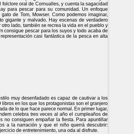
 folclore oral de Cornualles, y cuenta la sagacidad
hay para pescar para su comunidad. Un enfoque
e el gato de Tom, Mowser. Como podemos imaginar,
gato gigante y malvado. Hay escenas de verdadero
otro lado, también se recrea la vida en el pueblo y
Tom consigue pescar para los suyos y todo acaba de
 representación casi fantástica de la pesca en alta
 estilo muy desenfadado es capaz de cautivar a los
 libros en los que los protagonistas son el granjero
ada de lo que hace parece normal. En primer lugar,
tándem celebra tres veces al año el cumpleaños de
 no consiguen empañar la fiesta. Para apuntillar
nos a la narración y que el niño querrá descubrir:
ercicio de entretenimiento, una oda al disfrute.