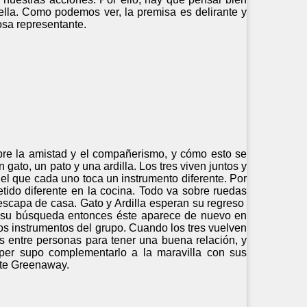
la. Como podemos ver, la premisa es delirante y
osa representante.
bre la amistad y el compañerismo, y cómo esto se
gato, un pato y una ardilla. Los tres viven juntos y
el que cada uno toca un instrumento diferente. Por
tido diferente en la cocina. Todo va sobre ruedas
 escapa de casa. Gato y Ardilla esperan su regreso
r su búsqueda entonces éste aparece de nuevo en
los instrumentos del grupo. Cuando los tres vuelven
ias entre personas para tener una buena relación, y
per supo complementarlo a la maravilla con sus
ate Greenaway.