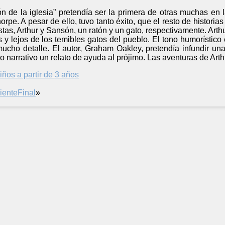
tón de la iglesia” pretendía ser la primera de otras muchas e
ehorpe. A pesar de ello, tuvo tanto éxito, que el resto de historia
as, Arthur y Sansón, un ratón y un gato, respectivamente. Arthur
s y lejos de los temibles gatos del pueblo. El tono humorístico 
mucho detalle. El autor, Graham Oakley, pretendía infundir u
lo narrativo un relato de ayuda al prójimo. Las aventuras de Ar
iños a partir de 3 años
iente
Final
»