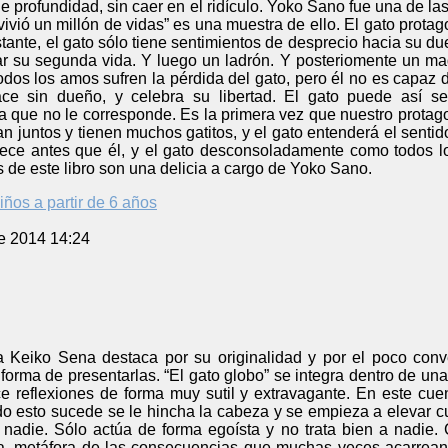
de profundidad, sin caer en el ridículo. Yoko Sano fue una de la
vivió un millón de vidas” es una muestra de ello. El gato protag
tante, el gato sólo tiene sentimientos de desprecio hacia su 
tar su segunda vida. Y luego un ladrón. Y posteriomente un m
Todos los amos sufren la pérdida del gato, pero él no es capaz
ce sin dueño, y celebra su libertad. El gato puede así 
que no le corresponde. Es la primera vez que nuestro protago
ban juntos y tienen muchos gatitos, y el gato entenderá el sentid
llece antes que él, y el gato desconsoladamente como todos l
s de este libro son una delicia a cargo de Yoko Sano.
iños a partir de 6 años
e 2014 14:24
a Keiko Sena destaca por su originalidad y por el poco conv
forma de presentarlas. “El gato globo” se integra dentro de un
ce reflexiones de forma muy sutil y extravagante. En este cue
do esto sucede se le hincha la cabeza y se empieza a elevar cua
nadie. Sólo actúa de forma egoísta y no trata bien a nadie. 
a, metáfora de las consecuencias que muchas veces acarrean 