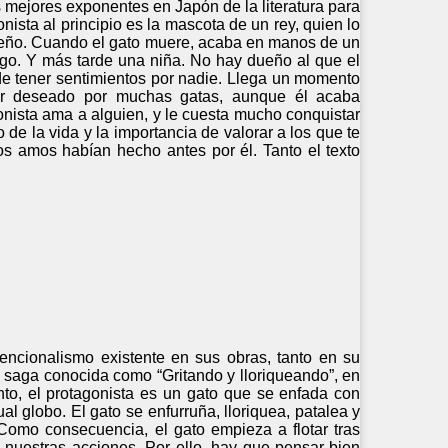
s mejores exponentes en Japón de la literatura para
onista al principio es la mascota de un rey, quien lo
dueño. Cuando el gato muere, acaba en manos de un
ago. Y más tarde una niña. No hay dueño al que el
 de tener sentimientos por nadie. Llega un momento
ser deseado por muchas gatas, aunque él acaba
nista ama a alguien, y le cuesta mucho conquistar
o de la vida y la importancia de valorar a los que te
os amos habían hecho antes por él. Tanto el texto
encionalismo existente en sus obras, tanto en su
a saga conocida como “Gritando y lloriqueando”, en
nto, el protagonista es un gato que se enfada con
l globo. El gato se enfurruña, lloriquea, patalea y
Como consecuencia, el gato empieza a flotar tras
nuestras acciones. Por ello, hay que pensar bien