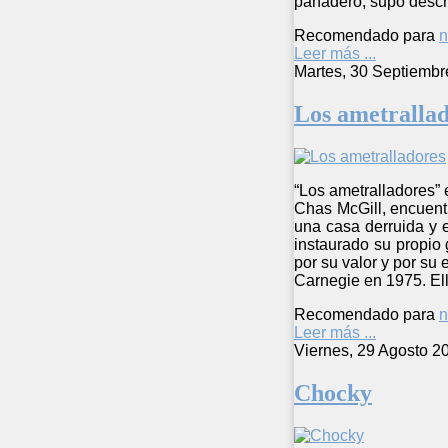
panadero, supo descri
Recomendado para
n
Leer más ...
Martes, 30 Septiembr
Los ametralla
“Los ametralladores” 
Chas McGill, encuentr
una casa derruida y e
instaurado su propio 
por su valor y por su 
Carnegie en 1975. Ello
Recomendado para
n
Leer más ...
Viernes, 29 Agosto 2
Chocky