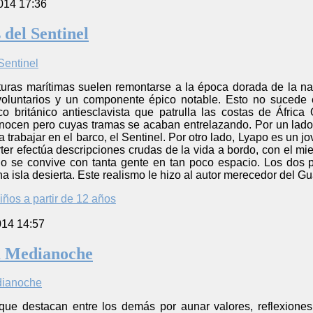
014 17:36
 del Sentinel
uras marítimas suelen remontarse a la época dorada de la nav
nvoluntarios y un componente épico notable. Esto no sucede en
o británico antiesclavista que patrulla las costas de África
onocen pero cuyas tramas se acaban entrelazando. Por un lado
a trabajar en el barco, el Sentinel. Por otro lado, Lyapo es un 
ter efectúa descripciones crudas de la vida a bordo, con el m
o se convive con tanta gente en tan poco espacio. Los dos 
 isla desierta. Este realismo le hizo al autor merecedor del Gu
iños a partir de 12 años
014 14:57
ta Medianoche
s que destacan entre los demás por aunar valores, reflexione