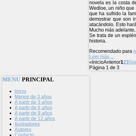
novela es la costa d
Wedloe, un niño que 
que ha sufrido la fa
demostrar que son in
atacándolo. Esto hará
Mucho más adelante, 
Se trata de un esplé
historia.
Recomendado para
n
Leer más ...
«
Inicio
Anterior
1
2
3
Sig
Página 1 de 3
MENU
PRINCIPAL
Inicio
Menos de 3 años
A partir de 3 años
A partir de 6 años
A partir de 9 años
A partir de 12 años
Ilustradores
Autores
Contacto