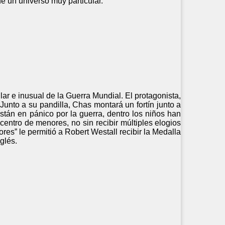
e un universo muy particular.
ar e inusual de la Guerra Mundial. El protagonista,
unto a su pandilla, Chas montará un fortín junto a
están en pánico por la guerra, dentro los niños han
centro de menores, no sin recibir múltiples elogios
ores” le permitió a Robert Westall recibir la Medalla
glés.