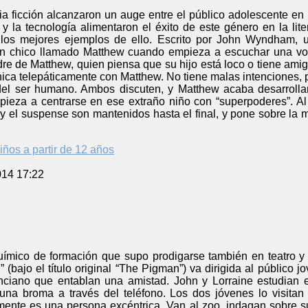
a ficción alcanzaron un auge entre el público adolescente en l
y la tecnología alimentaron el éxito de este género en la lit
los mejores ejemplos de ello. Escrito por John Wyndham, un
n chico llamado Matthew cuando empieza a escuchar una voz
dre de Matthew, quien piensa que su hijo está loco o tiene ami
ica telepáticamente con Matthew. No tiene malas intenciones, 
del ser humano. Ambos discuten, y Matthew acaba desarrolla
ieza a centrarse en ese extraño niño con “superpoderes”. Al i
a y el suspense son mantenidos hasta el final, y pone sobre l
iños a partir de 12 años
014 17:22
uímico de formación que supo prodigarse también en teatro y l
ig” (bajo el título original “The Pigman”) va dirigida al públic
ciano que entablan una amistad. John y Lorraine estudian en 
e una broma a través del teléfono. Los dos jóvenes lo visi
mente es una persona excéntrica. Van al zoo, indagan sobre