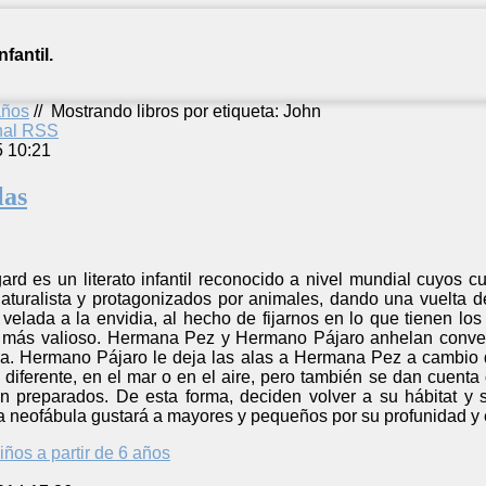
fantil.
años
//
Mostrando libros por etiqueta: John
anal RSS
5 10:21
las
rd es un literato infantil reconocido a nivel mundial cuyos c
aturalista y protagonizados por animales, dando una vuelta de
a velada a la envidia, al hecho de fijarnos en lo que tienen l
más valioso. Hermana Pez y Hermano Pájaro anhelan converti
va. Hermano Pájaro le deja las alas a Hermana Pez a cambio
d diferente, en el mar o en el aire, pero también se dan cuen
n preparados. De esta forma, deciden volver a su hábitat y
a neofábula gustará a mayores y pequeños por su profunidad y 
iños a partir de 6 años