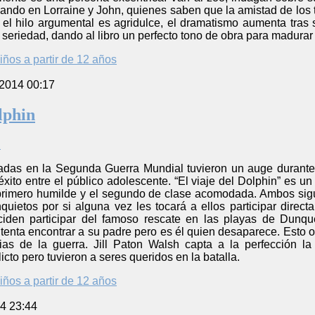
ando en Lorraine y John, quienes saben que la amistad de los 
í el hilo argumental es agridulce, el dramatismo aumenta tras 
seriedad, dando al libro un perfecto tono de obra para madurar
iños a partir de 12 años
 2014 00:17
lphin
das en la Segunda Guerra Mundial tuvieron un auge durante la
xito entre el público adolescente. “El viaje del Dolphin” es u
 primero humilde y el segundo de clase acomodada. Ambos sigu
quietos por si alguna vez les tocará a ellos participar dire
ciden participar del famoso rescate en las playas de Dunqu
ntenta encontrar a su padre pero es él quien desaparece. Esto 
cias de la guerra. Jill Paton Walsh capta a la perfección la
icto pero tuvieron a seres queridos en la batalla.
iños a partir de 12 años
4 23:44