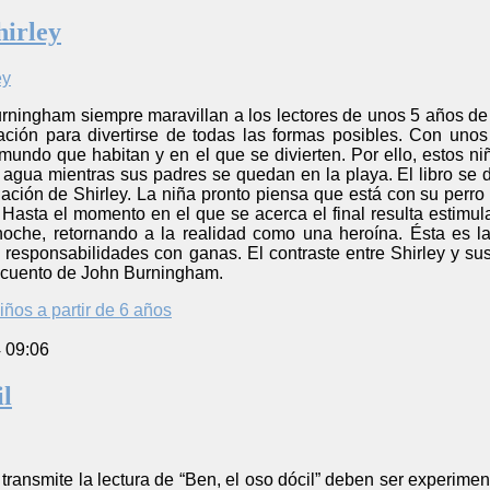
hirley
urningham siempre maravillan a los lectores de unos 5 años d
ación para divertirse de todas las formas posibles. Con unos
undo que habitan y en el que se divierten. Por ello, estos niñ
 agua mientras sus padres se quedan en la playa. El libro se d
ación de Shirley. La niña pronto piensa que está con su perro
 Hasta el momento en el que se acerca el final resulta estimu
noche, retornando a la realidad como una heroína. Ésta es la
responsabilidades con ganas. El contraste entre Shirley y sus
 cuento de John Burningham.
iños a partir de 6 años
4 09:06
il
ransmite la lectura de “Ben, el oso dócil” deben ser experiment