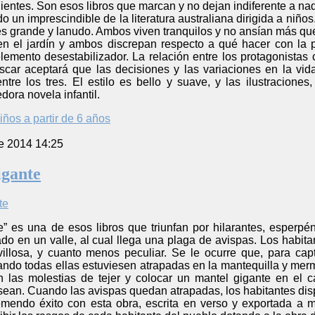
lientes. Son esos libros que marcan y no dejan indiferente a nad
do un imprescindible de la literatura australiana dirigida a niñ
es grande y lanudo. Ambos viven tranquilos y no ansían más que
n el jardín y ambos discrepan respecto a qué hacer con la 
emento desestabilizador. La relación entre los protagonistas c
car aceptará que las decisiones y las variaciones en la vi
entre los tres. El estilo es bello y suave, y las ilustracion
ora novela infantil.
iños a partir de 6 años
e 2014 14:25
igante
” es una de esos libros que triunfan por hilarantes, esperpén
o en un valle, al cual llega una plaga de avispas. Los habita
illosa, y cuanto menos peculiar. Se le ocurre que, para capt
uando todas ellas estuviesen atrapadas en la mantequilla y me
 las molestias de tejer y colocar un mantel gigante en el c
ean. Cuando las avispas quedan atrapadas, los habitantes dispo
mendo éxito con esta obra, escrita en verso y exportada a mú