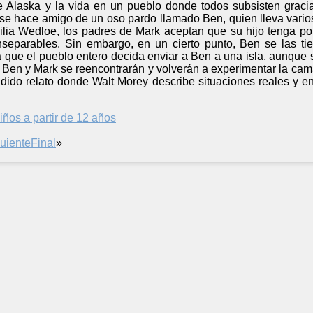
e Alaska y la vida en un pueblo donde todos subsisten graci
se hace amigo de un oso pardo llamado Ben, quien lleva varios
milia Wedloe, los padres de Mark aceptan que su hijo tenga 
separables. Sin embargo, en un cierto punto, Ben se las ti
 que el pueblo entero decida enviar a Ben a una isla, aunque s
Ben y Mark se reencontrarán y volverán a experimentar la cama
ndido relato donde Walt Morey describe situaciones reales y e
iños a partir de 12 años
uiente
Final
»