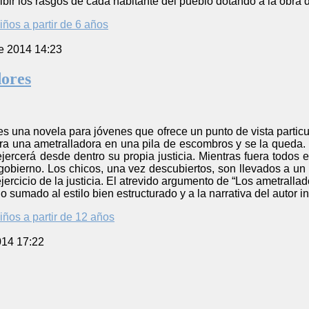
bir los rasgos de cada habitante del pueblo dotando a la obra d
iños a partir de 6 años
e 2014 14:23
dores
es una novela para jóvenes que ofrece un punto de vista particul
a una ametralladora en una pila de escombros y se la queda. J
jercerá desde dentro su propia justicia. Mientras fuera todos 
gobierno. Los chicos, una vez descubiertos, son llevados a un 
ejercicio de la justicia. El atrevido argumento de “Los ametrallad
 sumado al estilo bien estructurado y a la narrativa del autor in
iños a partir de 12 años
014 17:22