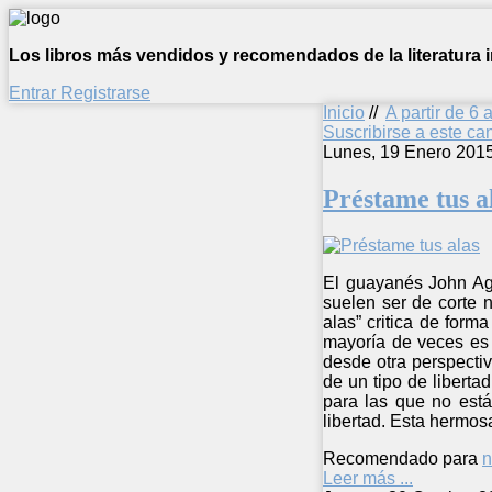
Los libros más vendidos y recomendados de la literatura in
Entrar
Registrarse
Inicio
//
A partir de 6 
Suscribirse a este c
Lunes, 19 Enero 201
Préstame tus a
El guayanés John Aga
suelen ser de corte n
alas” critica de form
mayoría de veces es 
desde otra perspecti
de un tipo de liberta
para las que no está
libertad. Esta hermos
Recomendado para
n
Leer más ...