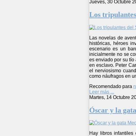
Jueves, 30 Octubre 2
Los tripulantes
Las novelas de avent
históricas, héroes i
escenario es un barc
inicialmente no se c
es enviado por su tío 
en esclavo. Peter Car
el nerviosismo cuand
como náufragos en una
Recomendado para
n
Leer más ...
Martes, 14 Octubre 2
Óscar y la ga
Hay libros infantile