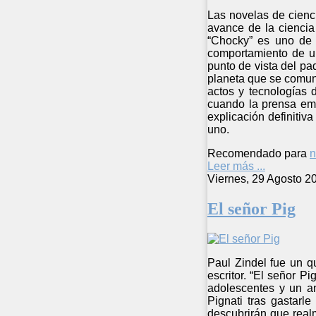
Las novelas de cienci
avance de la ciencia 
“Chocky” es uno de 
comportamiento de u
punto de vista del pa
planeta que se comun
actos y tecnologías 
cuando la prensa emp
explicación definitiv
uno.
Recomendado para
n
Leer más ...
Viernes, 29 Agosto 2
El señor Pig
Paul Zindel fue un q
escritor. “El señor P
adolescentes y un an
Pignati tras gastarl
descubrirán que real