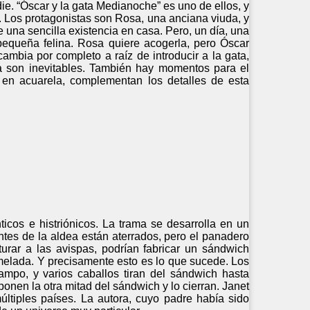
ie. “Óscar y la gata Medianoche” es uno de ellos, y
os. Los protagonistas son Rosa, una anciana viuda, y
 una sencilla existencia en casa. Pero, un día, una
pequeña felina. Rosa quiere acogerla, pero Óscar
ambia por completo a raíz de introducir a la gata,
da son inevitables. También hay momentos para el
es, en acuarela, complementan los detalles de esta
ticos e histriónicos. La trama se desarrolla en un
ntes de la aldea están aterrados, pero el panadero
urar a las avispas, podrían fabricar un sándwich
rmelada. Y precisamente esto es lo que sucede. Los
ampo, y varios caballos tiran del sándwich hasta
nen la otra mitad del sándwich y lo cierran. Janet
ltiples países. La autora, cuyo padre había sido