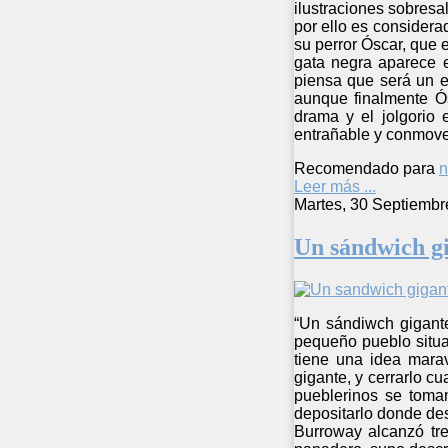
ilustraciones sobresa
por ello es considera
su perror Óscar, que 
gata negra aparece e
piensa que será un el
aunque finalmente Ós
drama y el jolgorio 
entrañable y conmoved
Recomendado para
n
Leer más ...
Martes, 30 Septiembr
Un sándwich g
“Un sándiwch gigante
pequeño pueblo situad
tiene una idea marav
gigante, y cerrarlo c
pueblerinos se toman
depositarlo donde des
Burroway alcanzó tre