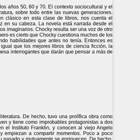
os años 50, 60 y 70. El contexto sociocultural y el
eratura, sobre todo entre las nuevas generaciones.
 clásico en esta clase de libros, nos cuenta el
 en su cabeza. La novela está narrada desde el
gos imaginarios. Chocky resulta ser una voz de otro
pero es cierto que Chocky cuestiona muchos de los
ndo habilidades que antes no tenía. Entonces es
gual que los mejores libros de ciencia ficción, la
a mesa interrogantes que darán que pensar a más de
iteratura. De hecho, tuvo una prolífica obra como
o joven y tiene como improbables protagonistas a dos
el Instituto Franklin, y conocen al viejo Angelo
tan y empiezan a compartir momentos. Poco a poco
 su pasado y mutuamente se enriquecen. De hecho,