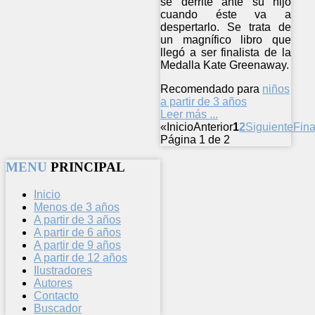
se derrite ante su hijo
cuando éste va a
despertarlo. Se trata de
un magnífico libro que
llegó a ser finalista de la
Medalla Kate Greenaway.
Recomendado para
niños
a partir de 3 años
Leer más ...
«
Inicio
Anterior
1
2
Siguiente
Fina
Página 1 de 2
MENU
PRINCIPAL
Inicio
Menos de 3 años
A partir de 3 años
A partir de 6 años
A partir de 9 años
A partir de 12 años
Ilustradores
Autores
Contacto
Buscador