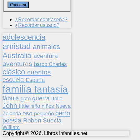
¿Recordar contraseña?
¿Recordar usuario?
adolescencia
amistad
animales
Australia
aventura
aventuras
barco
Charles
clásico
cuentos
escuela
España
familia
fantasía
fábula
guerra
gato
Italia
John
niños
little
niño
Nueva
perro
oso
pequeño
Zelanda
poesía
Suecia
Robert
William
Copyright © 2026. Libros Infantiles.net