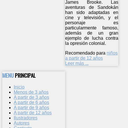
James Brooke. Las
aventuras de Sandokán
han sido adaptadas en
cine y televisión, y el
personaje es
particularmente famoso,
además de un gran
ejemplo de lucha contra
la opresión colonial.
Recomendado para
niños
a partir de 12 años
Leer más ...
MENU
PRINCIPAL
Inicio
Menos de 3 años
A partir de 3 años
A partir de 6 años
A partir de 9 años
A partir de 12 años
Ilustradores
Autores